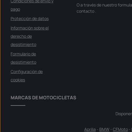
Condiciones de envío y
O a través de nuestro formula
pago
contacto
.
Protección de datos
Información sobre el
derecho de
desistimiento
Formulario de
desistimiento
Configuración de
cookies
MARCAS DE MOTOCICLETAS
Dispone
Aprilia
-
BMW
-
CFMoto
-