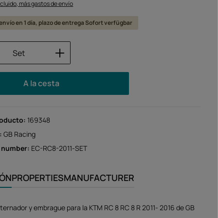
ncluido, más gastos de envío
 envío en 1 día, plazo de entrega Sofort verfügbar
 del producto: introduce la cantidad des
Set
A la cesta
roducto:
169348
:
GB Racing
r number:
EC-RC8-2011-SET
IÓN
PROPERTIES
MANUFACTURER
lternador y embrague para la KTM RC 8 RC 8 R 2011- 2016 de GB