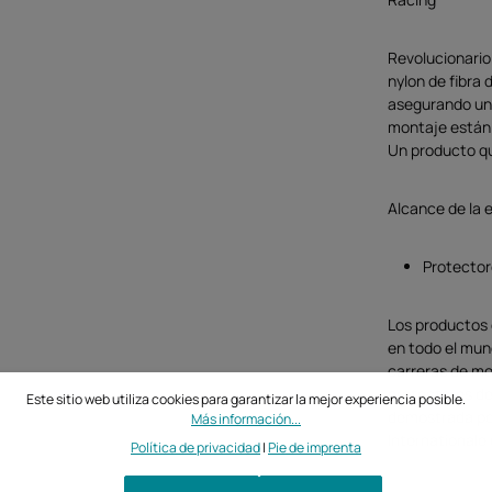
Revolucionario
nylon de fibra 
asegurando una 
montaje están 
Un producto qu
Alcance de la 
Protector
Los productos 
en todo el mun
carreras de mo
protectores de
Este sitio web utiliza cookies para garantizar la mejor experiencia posible.
demostrada por 
Más información...
Internationale
Política de privacidad
|
Pie de imprenta