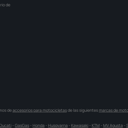
rio de
mos de
accesorios para motocicletas
de las siguientes
marcas de moto
Ducati
-
GasGas
-
Honda
-
Husqvarna
-
Kawasaki
-
KTM
-
MV Agusta
-