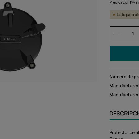
Precios con IVA i
Listo para el
Cantidad
Número de p
Manufacturer
Manufacture
DESCRIPC
Protector de a
Racing