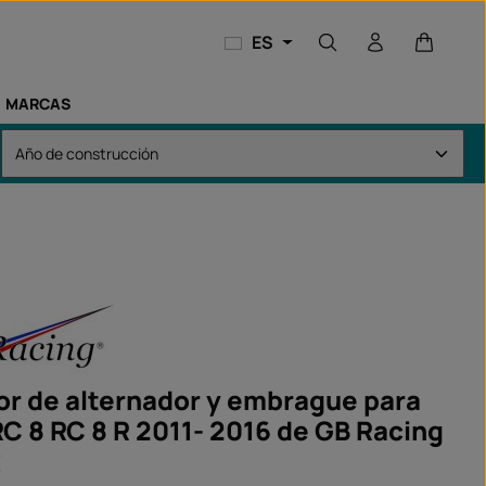
El carri
ES
MARCAS
or de alternador y embrague para
RC 8 RC 8 R 2011- 2016 de GB Racing
€