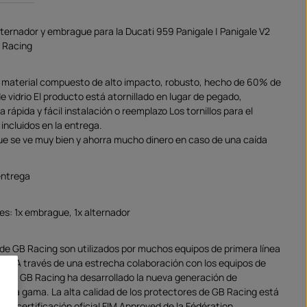
lternador y embrague para la Ducati 959 Panigale | Panigale V2
 Racing
 material compuesto de alto impacto, robusto, hecho de 60% de
de vidrio El producto está atornillado en lugar de pegado,
rápida y fácil instalación o reemplazo Los tornillos para el
incluidos en la entrega.
e se ve muy bien y ahorra mucho dinero en caso de una caída
entrega
es: 1x embrague, 1x alternador
de GB Racing son utilizados por muchos equipos de primera línea
do. A través de una estrecha colaboración con los equipos de
tos, GB Racing ha desarrollado la nueva generación de
 alta gama. La alta calidad de los protectores de GB Racing está
la certificación oficial FIM Approved de la Fédération