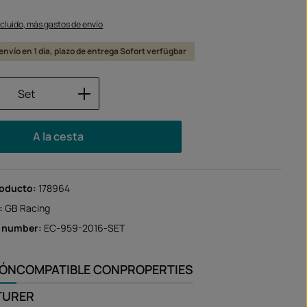
ncluido, más gastos de envío
 envío en 1 día, plazo de entrega Sofort verfügbar
 del producto: introduce la cantidad des
Set
A la cesta
roducto:
178964
:
GB Racing
r number:
EC-959-2016-SET
IÓN
COMPATIBLE CON
PROPERTIES
TURER