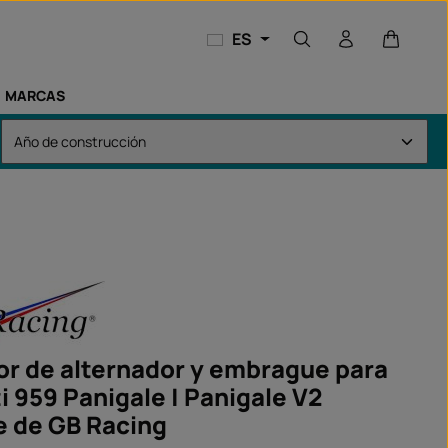
El carri
ES
MARCAS
or de alternador y embrague para
i 959 Panigale | Panigale V2
e de GB Racing