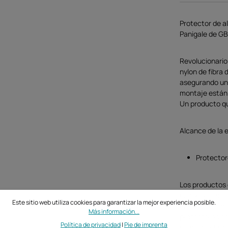
Protector de a
Panigale de GB
Revolucionario
nylon de fibra 
asegurando una 
montaje están 
Un producto qu
Alcance de la 
Protector
Los productos 
en todo el mun
Este sitio web utiliza cookies para garantizar la mejor experiencia posible.
carreras de mo
Más información...
protectores de
Política de privacidad
|
Pie de imprenta
demostrada por 