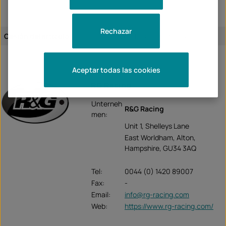
Rechazar
Cesión del artículo:
específico del vehículo
Aceptar todas las cookies
RG Racing
Unterneh
R&G Racing
men:
Unit 1, Shelleys Lane
East Worldham, Alton,
Hampshire, GU34 3AQ
Tel:
0044 (0) 1420 89007
Fax:
-
Email:
info@rg-racing.com
Web:
https://www.rg-racing.com/