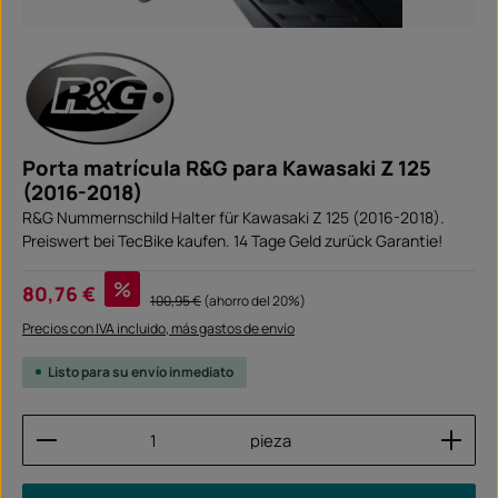
Porta matrícula R&G para Kawasaki Z 125
(2016-2018)
R&G Nummernschild Halter für Kawasaki Z 125 (2016-2018).
Preiswert bei TecBike kaufen. 14 Tage Geld zurück Garantie!
Precio de venta:
%
80,76 €
Precio normal:
100,95 €
(ahorro del 20%)
Precios con IVA incluido, más gastos de envío
Listo para su envío inmediato
Cantidad del producto: introduce la cantidad dese
pieza