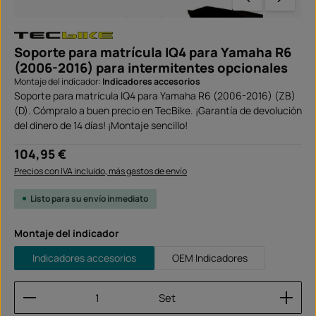
Soporte para matrícula IQ4 para Yamaha R6
(2006-2016) para intermitentes opcionales
Montaje del indicador:
Indicadores accesorios
Soporte para matrícula IQ4 para Yamaha R6 (2006-2016) (ZB)
(D). Cómpralo a buen precio en TecBike. ¡Garantía de devolución
del dinero de 14 días! ¡Montaje sencillo!
Precio normal:
104,95 €
Precios con IVA incluido, más gastos de envío
Listo para su envío inmediato
Seleccione
Montaje del indicador
Indicadores accesorios
OEM Indicadores
Cantidad del producto: introduce la cantidad dese
Set