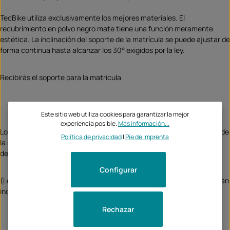
TecBike utiliza exclusivamente los mejores materiales. El
recubrimiento en polvo negro mate tiene una función meramente
estética. La inclinación del soporte de la matrícula se puede ajustar de
forma continua hasta alcanzar los 30° exigidos por la ley.
Recibirás el soporte para la matrícula
para intermitentes opcionales
Este sitio web utiliza cookies para garantizar la mejor
experiencia posible.
Más información...
Los soportes para matrículas no requieren homologación; la luz LED de
Política de privacidad
|
Pie de imprenta
la matrícula cuenta con la homologación «E» necesaria y el paquete
de suministro incluye también un catadióptrico con soporte.
Configurar
(Los intermitentes que aparecen en algunas de las imágenes no están
incluidos en el suministro, pero también se pueden pedir a TecBike).
Rechazar