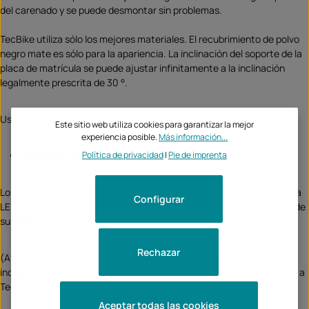
del carenado y se puede desmontar sin problemas.
TecBike utiliza sólo los mejores materiales. El recubrimiento de polvo
negro mate es sólo para la apariencia. La inclinación del soporte de la
placa de matrícula se puede ajustar infinitamente a la inclinación
legalmente prescrita de 30 °.
Usted obtiene el soporte de matrícula para:
Este sitio web utiliza cookies para garantizar la mejor
experiencia posible.
Más información...
para
intermitentes accesorios
Política de privacidad
|
Pie de imprenta
Los soportes de matrícula no necesitan matrícula, la luz de matrícula
Configurar
LED dispone de la marca de homologación E necesaria y el volumen de
suministro incluye también un reflector con soporte.
Rechazar
(Algunos de los intermitentes mostrados en las imágenes no están
incluidos en el volumen de suministro, pero también se pueden pedir a
TecBike)
Aceptar todas las cookies