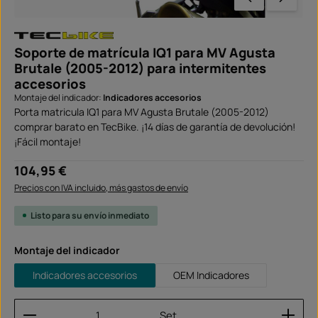
Soporte de matrícula IQ1 para MV Agusta
Brutale (2005-2012) para intermitentes
accesorios
Montaje del indicador:
Indicadores accesorios
Porta matricula IQ1 para MV Agusta Brutale (2005-2012)
comprar barato en TecBike. ¡14 días de garantía de devolución!
¡Fácil montaje!
Precio normal:
104,95 €
Precios con IVA incluido, más gastos de envío
Listo para su envío inmediato
Seleccione
Montaje del indicador
Indicadores accesorios
OEM Indicadores
Cantidad del producto: introduce la cantidad dese
Set