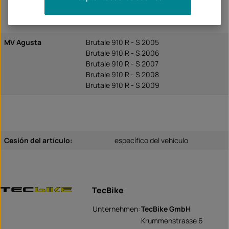
MV Agusta
Brutale 910 R - S 2005
Brutale 910 R - S 2006
Brutale 910 R - S 2007
Brutale 910 R - S 2008
Brutale 910 R - S 2009
Cesión del artículo:
específico del vehículo
TecBike
Unternehmen:
TecBike GmbH
Krummenstrasse 6