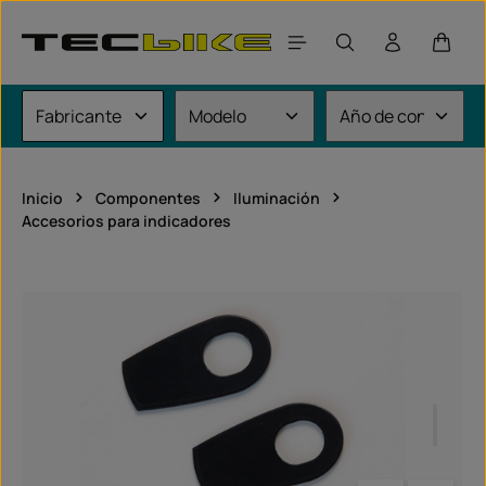
Saltar al contenido principal
El car
Inicio
Componentes
Iluminación
Accesorios para indicadores
Omitir galería de imágenes