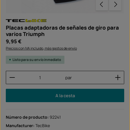
Placas adaptadoras de señales de giro para
varios Triumph
Precio normal:
9,95 €
Precios con IVA incluido, más gastos de envío
Listo para su envío inmediato
Cantidad del producto: introduce la cantidad dese
par
A la cesta
Número de producto:
92241
Manufacturer:
TecBike