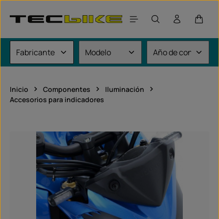
Saltar al contenido principal
El car
Inicio
Componentes
Iluminación
Accesorios para indicadores
Omitir galería de imágenes