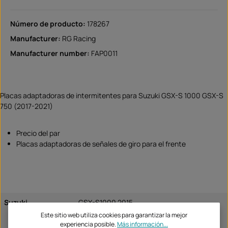
Número de producto:
178267
Manufacturer:
RG Racing
Manufacturer number:
FAP0011
Placas adaptadoras de intermitentes para Suzuki GSX-S 1000 GSX-S
750 (2017-2021)
Precio del par
Placas adaptadoras de señales de giro para el frente
Suzuki
GSX-S1000 2015
GSX-S1000 2016
Este sitio web utiliza cookies para garantizar la mejor
GSX-S1000 2017
experiencia posible.
Más información...