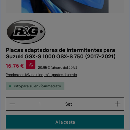
Placas adaptadoras de intermitentes para
Suzuki GSX-S 1000 GSX-S 750 (2017-2021)
Precio de venta:
%
16,76 €
Precio normal:
20,95 €
(ahorro del 20%)
Precios con IVA incluido, más gastos de envío
Listo para su envío inmediato
Cantidad del producto: introduce la cantidad dese
Set
A la cesta