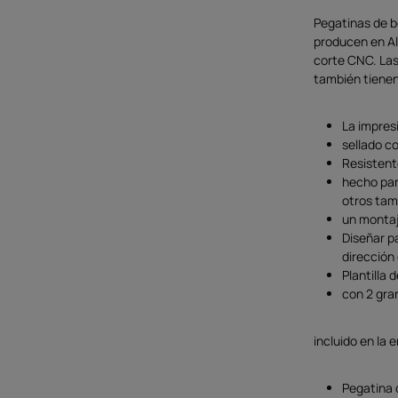
Pegatinas de b
producen en Al
corte CNC. Las
también tienen
La impresi
sellado c
Resistente
hecho par
otros ta
un montaj
Diseñar p
dirección
Plantilla 
con 2 gra
incluido en la 
Pegatina 