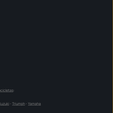
cicletas
:
Suzuki
-
Triumph
-
Yamaha