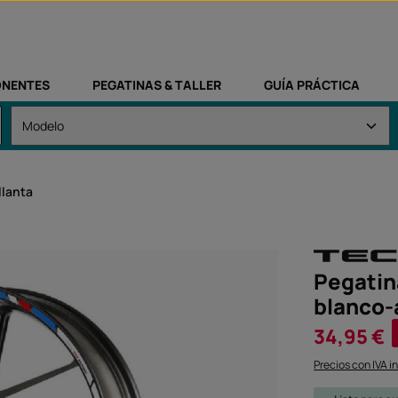
NENTES
PEGATINAS & TALLER
GUÍA PRÁCTICA
llanta
Pegatin
blanco-
Precio de vent
34,95 €
Precios con IVA i