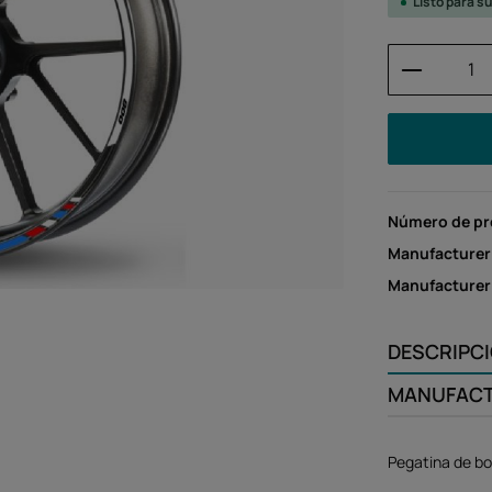
Listo para s
Cantidad
Número de p
Manufacturer
Manufacture
DESCRIPC
MANUFAC
Pegatina de bo