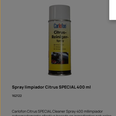
Omitir la galería de productos
Spray limpiador Citrus SPECIAL 400 ml
162122
Carlofon Citrus SPECIAL Cleaner Spray 400 mllimpiador
extremadamente efectivo basado en ingredientes naturales,