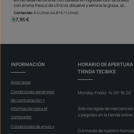
con aroma fresco de cítricos.disuelve y elimina la grasa, el
aceite, los adhesivos, la resina, el alquitrán y la tinta
Contenido:
0.4 Litros
(44,87 € / 1 Litros)
adecuado para superficies no absorbentes y no blanqueantes
17,95 €
Precio normal:
D
El limpiador perfecto antes de pegar las pegatinas de los
i
s
bordes de las llantas elimina los viejos residuos de adhesivo y
p
Cantidad del producto: introduce l
la suciedad grasienta Aplicación no sólo en la motocicleta,
o
Puede
n
sino también en el coche y en la casa de mamá!Nota: Este
i
producto no está asignado a un vehículo específico - por
b
l
favor, compruebe si este artículo encaja y/o es necesario.
e
,
p
l
INFORMACIÓN
HORARIO DE APERTURA 
a
z
TIENDA TECBIKE
o
d
e
Aviso legal
e
n
t
Condiciones generales
Monday-Friday: 14.00-16.00
r
e
de contratación +
g
a
Información para el
Sólo recogida de mercancías 
:
S
y pagadas en la tienda online.
o
comprador
f
o
Condiciones de envío y
r
O a través de nuestro formula
t