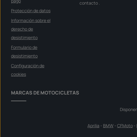
v
pago
contacto
.
e
r
Protección de datos
f
ü
g
Información sobre el
b
a
derecho de
r
desistimiento
Formulario de
desistimiento
Configuración de
cookies
MARCAS DE MOTOCICLETAS
Dispone
Aprilia
-
BMW
-
CFMoto
-