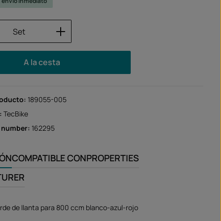
u envío inmediato
 del producto: introduce la cantidad des
Set
A la cesta
roducto:
189055-005
:
TecBike
r number:
162295
IÓN
COMPATIBLE CON
PROPERTIES
TURER
rde de llanta para 800 ccm blanco-azul-rojo