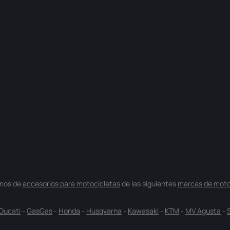
mos de
accesorios para motocicletas
de las siguientes
marcas de moto
Ducati
-
GasGas
-
Honda
-
Husqvarna
-
Kawasaki
-
KTM
-
MV Agusta
-