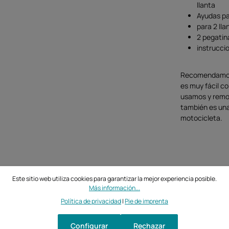
llanta
Ayudas pa
para 2 lla
2 pegatina
instrucci
Recomendamos l
es muy fácil co
usamos y remov
también es una
motocicleta.
Este sitio web utiliza cookies para garantizar la mejor experiencia posible.
Más información...
Política de privacidad
|
Pie de imprenta
Configurar
Rechazar