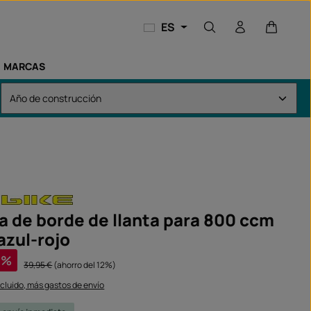
El carri
ES
MARCAS
a de borde de llanta para 800 ccm
azul-rojo
a:
%
Precio normal:
39,95 €
(ahorro del 12%)
ncluido, más gastos de envío