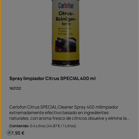
Spray limpiador Citrus SPECIAL 400 ml
162122
Carlofon Citrus SPECIAL Cleaner Spray 400 mllimpiador
extremadamente efectivo basado en ingredientes
naturales, con aroma fresco de cítricos.disuelve y elimina la
grasa, el aceite, los adhesivos, la resina, el alquitrán y la tinta
Contenido:
0.4 Litros
(44,87 € / 1 Litros)
adecuado para superficies no absorbentes y no
Precio normal:
17,95 €
D
blanqueantes El limpiador perfecto antes de pegar las
i