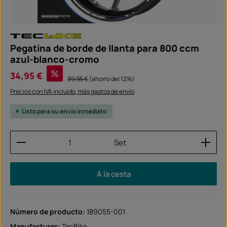
Pegatina de borde de llanta para 800 ccm
azul-blanco-cromo
Precio de venta:
%
34,95 €
Precio normal:
39,95 €
(ahorro del 12%)
Precios con IVA incluido, más gastos de envío
Listo para su envío inmediato
Cantidad del producto: introduce la cantidad dese
Set
A la cesta
Número de producto:
189055-001
Manufacturer:
TecBike