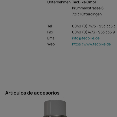
Unternehmen:
TecBike GmbH
Krummenstrasse 6
72131 Ofterdingen
Tel:
0049 (0) 7473 - 953 335 3
Fax:
0049 (0)7473 - 953 335 9
Email:
info@tecbike.de
Web:
https://www.tecbike.de
Omitir la galería de productos
Artículos de accesorios