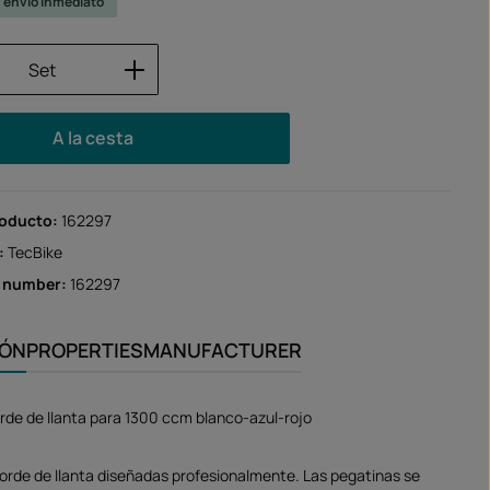
u envío inmediato
 del producto: introduce la cantidad des
Set
A la cesta
roducto:
162297
:
TecBike
r number:
162297
IÓN
PROPERTIES
MANUFACTURER
rde de llanta para 1300 ccm blanco-azul-rojo
orde de llanta diseñadas profesionalmente. Las pegatinas se