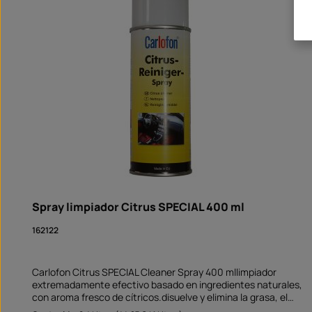
Spray limpiador Citrus SPECIAL 400 ml
162122
Carlofon Citrus SPECIAL Cleaner Spray 400 mllimpiador
extremadamente efectivo basado en ingredientes naturales,
con aroma fresco de cítricos.disuelve y elimina la grasa, el
aceite, los adhesivos, la resina, el alquitrán y la tinta