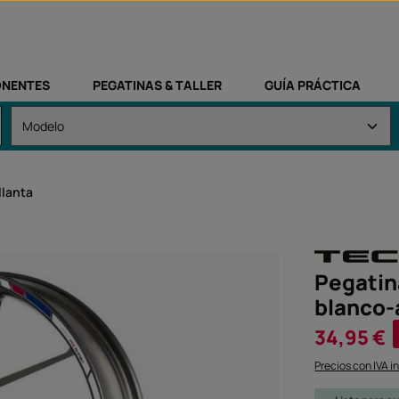
NENTES
PEGATINAS & TALLER
GUÍA PRÁCTICA
llanta
Pegatin
blanco-
Precio de vent
34,95 €
Precios con IVA i