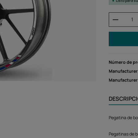
Listo para s
Cantidad
Número de p
Manufacturer
Manufacture
DESCRIPC
Pegatina de bo
Pegatinas de b