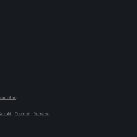
cicletas
:
Suzuki
-
Triumph
-
Yamaha