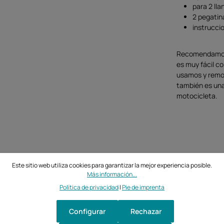
para 2 lla
2 pegatina
instrucci
Recomendamos l
es muy fácil co
usamos y remov
también es una
motocicleta.
Este sitio web utiliza cookies para garantizar la mejor experiencia posible.
Más información...
Política de privacidad
|
Pie de imprenta
Configurar
Rechazar