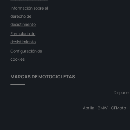
ü
g
Información sobre el
b
a
derecho de
r
desistimiento
Formulario de
desistimiento
Configuración de
cookies
MARCAS DE MOTOCICLETAS
Dispone
Aprilia
-
BMW
-
CFMoto
-