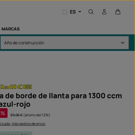
El carri
ES
MARCAS
a de borde de llanta para 1300 ccm
azul-rojo
a:
%
Precio normal:
39,95 €
(ahorro del 12%)
ncluido, más gastos de envío