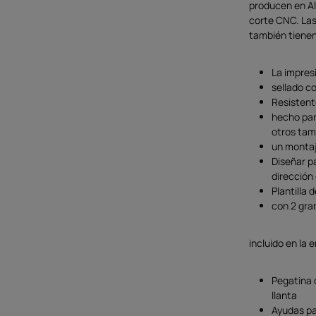
producen en Al
corte CNC. Las
también tienen
La impresi
sellado c
Resistente
hecho par
otros ta
un montaj
Diseñar p
dirección
Plantilla 
con 2 gra
incluido en la 
Pegatina 
llanta
Ayudas pa