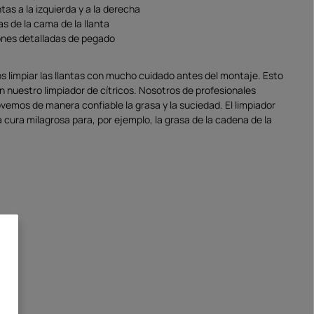
ntas a la izquierda y a la derecha
s de la cama de la llanta
ones detalladas de pegado
impiar las llantas con mucho cuidado antes del montaje. Esto
n nuestro limpiador de cítricos. Nosotros de profesionales
emos de manera confiable la grasa y la suciedad. El limpiador
 cura milagrosa para, por ejemplo, la grasa de la cadena de la