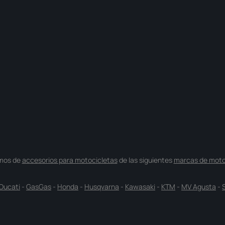
mos de
accesorios para motocicletas
de las siguientes
marcas de moto
Ducati
-
GasGas
-
Honda
-
Husqvarna
-
Kawasaki
-
KTM
-
MV Agusta
-