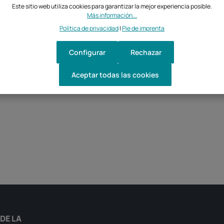
Este sitio web utiliza cookies para garantizar la mejor experiencia posible.
Más información...
Política de privacidad
|
Pie de imprenta
Configurar
Rechazar
Aceptar todas las cookies
a cantidad deseada o usa los botones par
DE LA