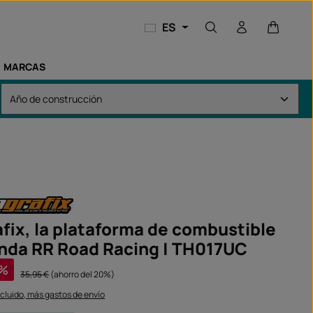
El carri
ES
MARCAS
fix, la plataforma de combustible
nda RR Road Racing | TH017UC
a:
%
Precio normal:
35,95 €
(ahorro del 20%)
ncluido, más gastos de envío