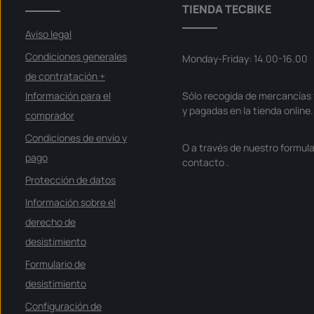
z
TIENDA TECBIKE
o
d
e
Aviso legal
e
n
t
Condiciones generales
Monday-Friday: 14.00-16.00
r
e
de contratación +
g
a
Información para el
Sólo recogida de mercancías 
:
S
y pagadas en la tienda online.
o
comprador
f
o
Condiciones de envío y
r
O a través de nuestro formula
t
v
pago
contacto
.
e
r
Protección de datos
f
ü
g
Información sobre el
b
a
derecho de
r
desistimiento
Formulario de
desistimiento
Configuración de