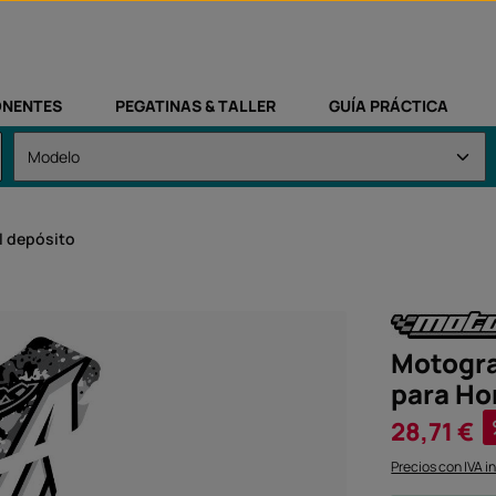
NENTES
PEGATINAS & TALLER
GUÍA PRÁCTICA
l depósito
Motogra
para Ho
Precio de vent
28,71 €
Precios con IVA i