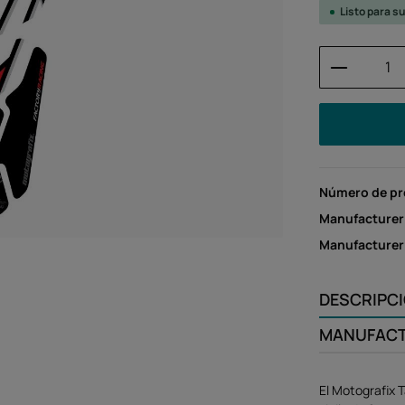
Listo para s
Cantidad
Número de p
Manufacturer
Manufacture
DESCRIPC
MANUFAC
El Motografix