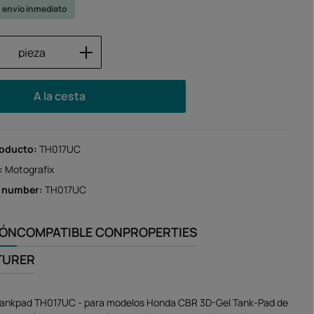
u envío inmediato
 del producto: introduce la cantidad des
pieza
A la cesta
roducto:
TH017UC
:
Motografix
r number:
TH017UC
IÓN
COMPATIBLE CON
PROPERTIES
TURER
 Tankpad TH017UC - para modelos Honda CBR 3D-Gel Tank-Pad de