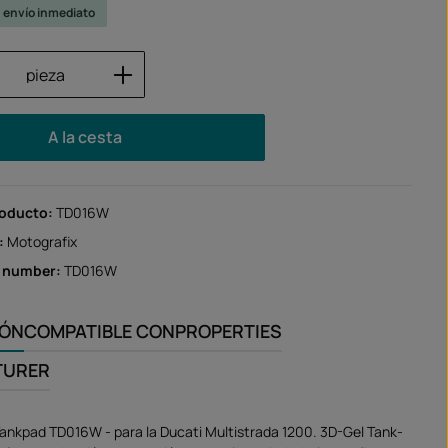
u envío inmediato
 del producto: introduce la cantidad des
pieza
A la cesta
roducto:
TD016W
:
Motografix
r number:
TD016W
IÓN
COMPATIBLE CON
PROPERTIES
TURER
Tankpad TD016W - para la Ducati Multistrada 1200. 3D-Gel Tank-