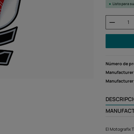
Listo para s
Cantidad
Número de p
Manufacturer
Manufacture
DESCRIPC
MANUFAC
El Motografix 