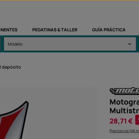
NENTES
PEGATINAS & TALLER
GUÍA PRÁCTICA
l depósito
Motogra
Multist
Precio de vent
28,71 €
Precios con IVA i