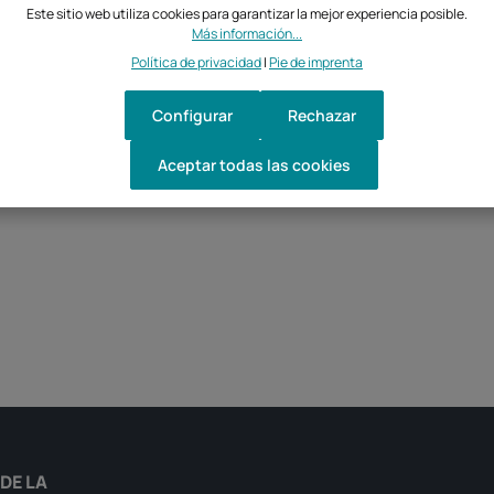
Este sitio web utiliza cookies para garantizar la mejor experiencia posible.
Más información...
Política de privacidad
|
Pie de imprenta
Configurar
Rechazar
Aceptar todas las cookies
a cantidad deseada o usa los botones par
DE LA