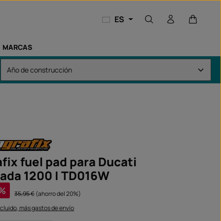
El carri
ES
MARCAS
fix fuel pad para Ducati
rada 1200 | TD016W
a:
%
Precio normal:
35,95 €
(ahorro del 20%)
ncluido, más gastos de envío