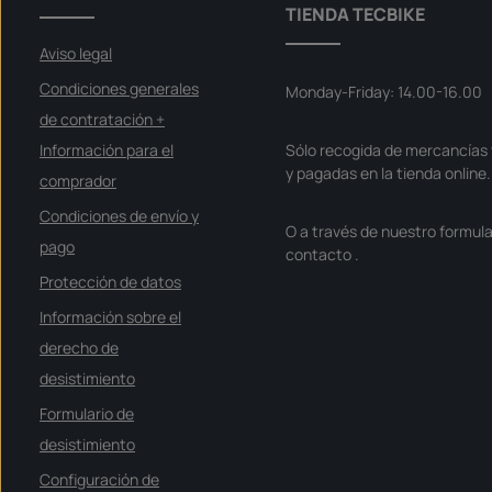
z
TIENDA TECBIKE
o
d
e
Aviso legal
e
n
t
Condiciones generales
Monday-Friday: 14.00-16.00
r
e
de contratación +
g
a
Información para el
Sólo recogida de mercancías 
:
S
y pagadas en la tienda online.
o
comprador
f
o
Condiciones de envío y
r
O a través de nuestro formula
t
v
pago
contacto
.
e
r
Protección de datos
f
ü
g
Información sobre el
b
a
derecho de
r
desistimiento
Formulario de
desistimiento
Configuración de