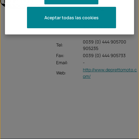
Unternehme
DPM Race
n:
Aceptar todas las cookies
Via Fogazzaro, 111
36030 Caldogno (VI)
0039 (0) 444 905700
Tel:
905235
Fax:
0039 (0) 444 905733
Email:
-
http://www.deprettomoto.c
Web:
om/