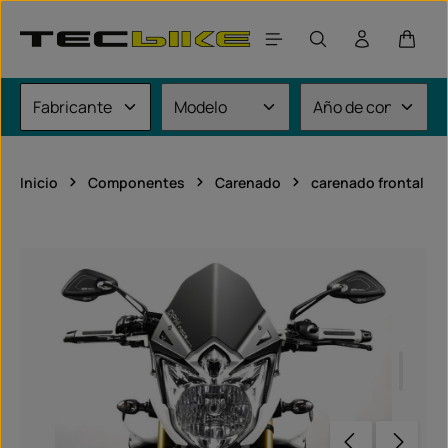
Saltar al contenido principal
El car
Inicio
Componentes
Carenado
carenado frontal
Omitir galería de imágenes