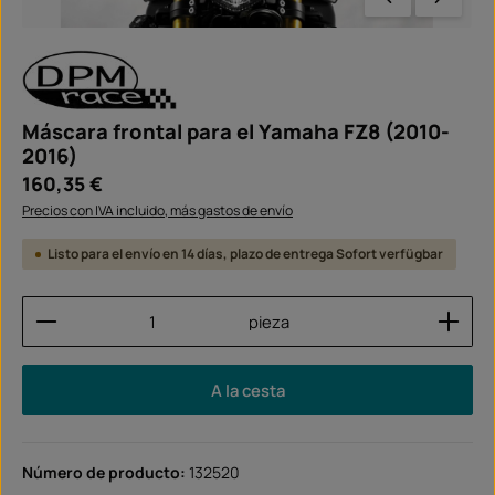
Máscara frontal para el Yamaha FZ8 (2010-
2016)
Precio normal:
160,35 €
Precios con IVA incluido, más gastos de envío
Listo para el envío en 14 días, plazo de entrega Sofort verfügbar
Cantidad del producto: introduce la cantidad dese
pieza
A la cesta
Número de producto:
132520