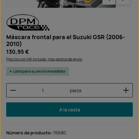
Máscara frontal para el Suzuki GSR (2006-
2010)
Precio normal:
130,95 €
Precios con IVA incluido, más gastos de envío
Listo para su envío inmediato
Cantidad del producto: introduce la cantidad dese
pieza
A la cesta
Número de producto:
76680