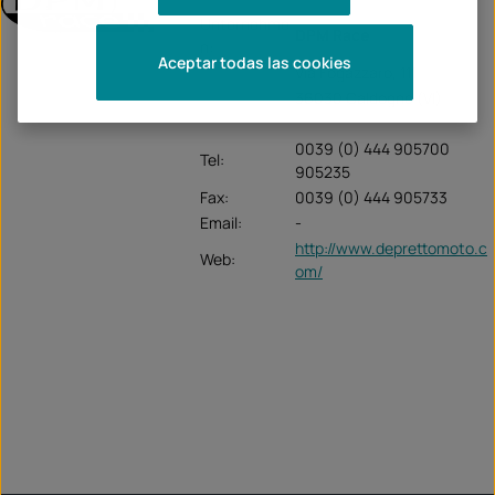
Unternehme
DPM Race
n:
Aceptar todas las cookies
Via Fogazzaro, 111
36030 Caldogno (VI)
0039 (0) 444 905700
Tel:
905235
Fax:
0039 (0) 444 905733
Email:
-
http://www.deprettomoto.c
Web:
om/