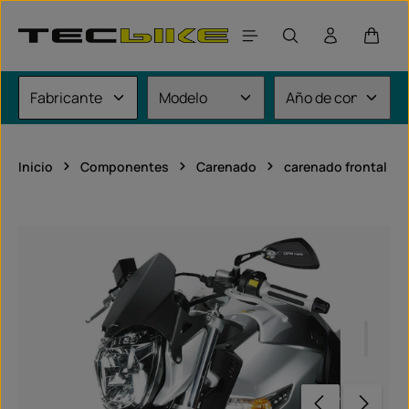
Saltar al contenido principal
El car
Inicio
Componentes
Carenado
carenado frontal
Omitir galería de imágenes