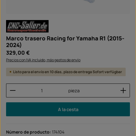
Marco trasero Racing for Yamaha R1 (2015-
2024)
Precio normal:
329,00 €
Precios con IVA incluido, más gastos de envío
Listo para el envío en 10 días, plazo de entrega Sofort verfügbar
Cantidad del producto: introduce la cantidad dese
pieza
A la cesta
Número de producto:
174104