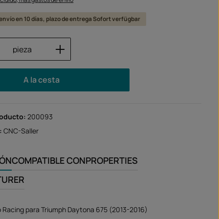
l envío en 10 días, plazo de entrega Sofort verfügbar
 del producto: introduce la cantidad des
pieza
A la cesta
roducto:
200093
:
CNC-Saller
IÓN
COMPATIBLE CON
PROPERTIES
TURER
o Racing para Triumph Daytona 675 (2013-2016)