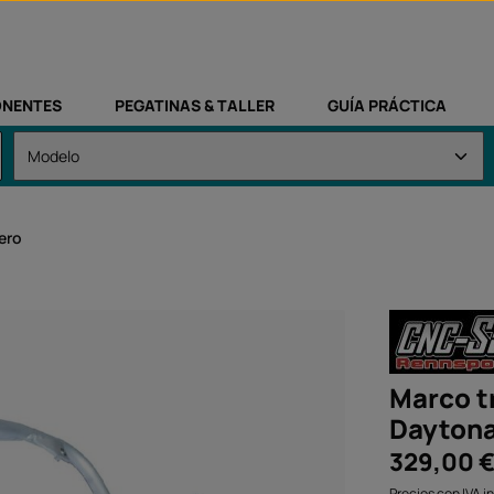
NENTES
PEGATINAS & TALLER
GUÍA PRÁCTICA
ero
Marco t
Daytona
Precio normal:
329,00 
Precios con IVA i