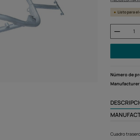
Listo para e
Cantidad
Número de p
Manufacturer
DESCRIPC
MANUFAC
Cuadro traser