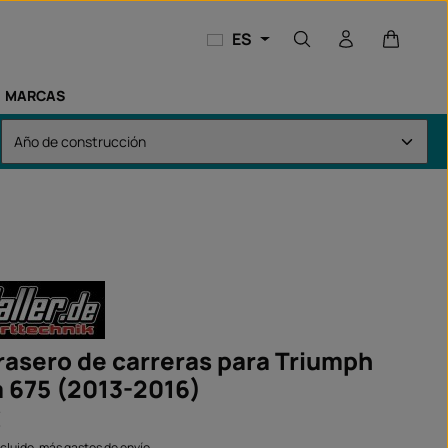
El carri
ES
MARCAS
rasero de carreras para Triumph
 675 (2013-2016)
€
ncluido, más gastos de envío