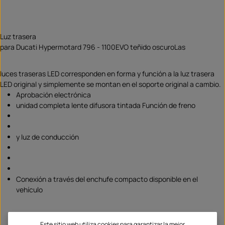
Luz trasera
para Ducati Hypermotard 796 - 1100EVO teñido oscuroLas
luces traseras LED corresponden en forma y función a la luz trasera
LED original y simplemente se montan en el soporte original a cambio.
Aprobación electrónica
unidad completa lente difusora tintada Función de freno
y luz de conducción
Conexión a través del enchufe compacto disponible en el
vehículo
Este sitio web utiliza cookies para garantizar la mejor