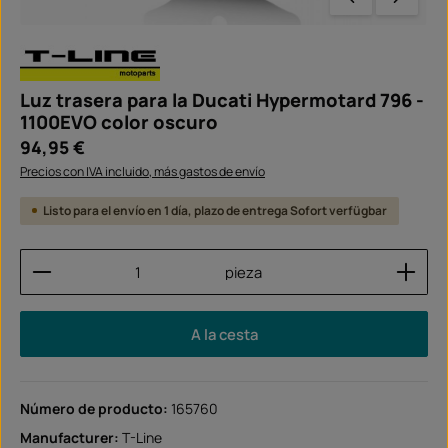
Luz trasera para la Ducati Hypermotard 796 -
1100EVO color oscuro
Precio normal:
94,95 €
Precios con IVA incluido, más gastos de envío
Listo para el envío en 1 día, plazo de entrega Sofort verfügbar
Cantidad del producto: introduce la cantidad dese
pieza
A la cesta
Número de producto:
165760
Manufacturer:
T-Line