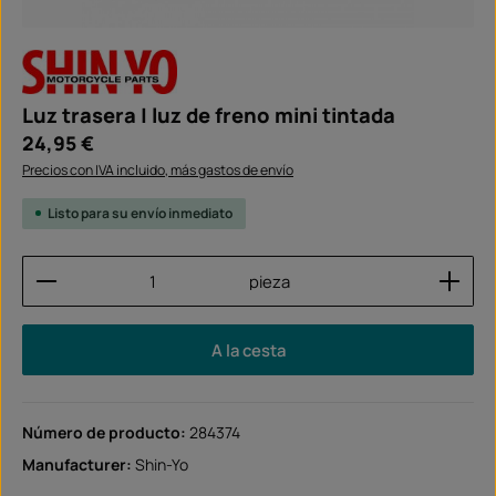
Luz trasera | luz de freno mini tintada
Precio normal:
24,95 €
Precios con IVA incluido, más gastos de envío
Listo para su envío inmediato
Cantidad del producto: introduce la cantidad dese
pieza
A la cesta
Número de producto:
284374
Manufacturer:
Shin-Yo