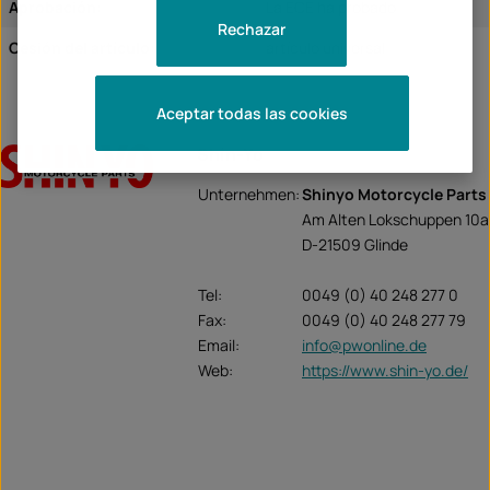
Aprobación:
La ECE ha probado
Rechazar
Cesión del artículo:
artículo universal
Aceptar todas las cookies
Shin-Yo
Unternehmen:
Shinyo Motorcycle Parts
Am Alten Lokschuppen 10a
D-21509 Glinde
Tel:
0049 (0) 40 248 277 0
Fax:
0049 (0) 40 248 277 79
Email:
info@pwonline.de
Web:
https://www.shin-yo.de/