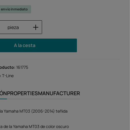
u envío inmediato
 del producto: introduce la cantidad des
pieza
A la cesta
roducto:
161775
:
T-Line
IÓN
PROPERTIES
MANUFACTURER
e la Yamaha MT03 (2006-2014) teñida
ra de la Yamaha MT03 de color oscuro