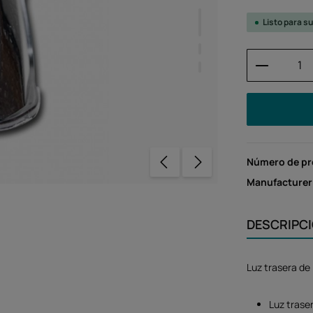
Listo para s
Cantidad
Número de p
Manufacturer
DESCRIPC
Luz trasera d
Luz trase