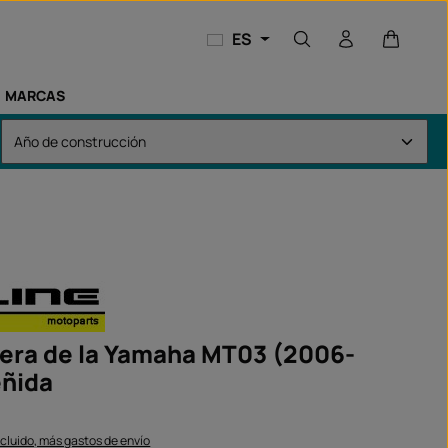
El carri
ES
MARCAS
sera de la Yamaha MT03 (2006-
eñida
ncluido, más gastos de envío