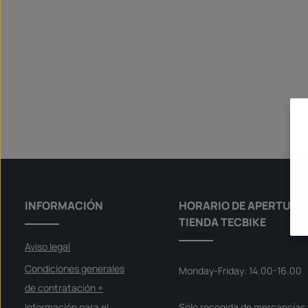
INFORMACIÓN
HORARIO DE APERTURA 
TIENDA TECBIKE
Aviso legal
Condiciones generales
Monday-Friday: 14.00-16.00
de contratación +
Información para el
Sólo recogida de mercancías 