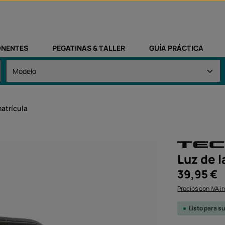
NENTES
PEGATINAS & TALLER
GUÍA PRÁCTICA
matrícula
Luz de l
Precio normal:
39,95 €
Precios con IVA i
Listo para s