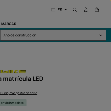
El carri
ES
MARCAS
a matrícula LED
ncluido, más gastos de envío
u envío inmediato