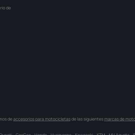
rio de
mos de
accesorios para motocicletas
de las siguientes
marcas de moto
Ducati
-
GasGas
-
Honda
-
Husqvarna
-
Kawasaki
-
KTM
-
MV Agusta
-