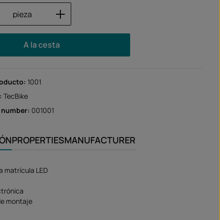
 del producto: introduce la cantidad des
pieza
A la cesta
roducto:
1001
:
TecBike
r number:
001001
IÓN
PROPERTIES
MANUFACTURER
la matrícula LED
ctrónica
de montaje