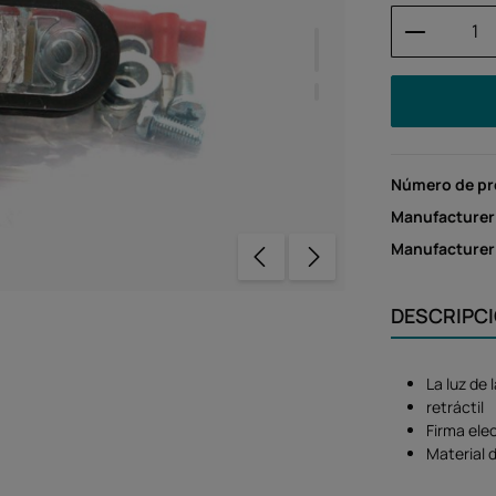
Cantidad
Número de p
Manufacturer
Manufacture
DESCRIPC
La luz de 
retráctil
Firma ele
Material 