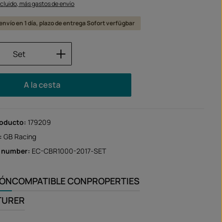
ncluido, más gastos de envío
 envío en 1 día, plazo de entrega Sofort verfügbar
 del producto: introduce la cantidad des
Set
A la cesta
roducto:
179209
:
GB Racing
r number:
EC-CBR1000-2017-SET
IÓN
COMPATIBLE CON
PROPERTIES
TURER