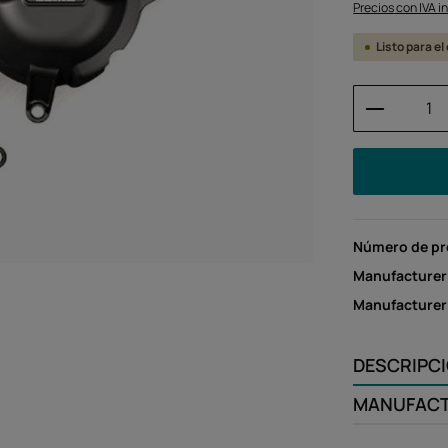
Precios con IVA i
Listo para el
Cantidad
Número de p
Manufacturer
Manufacture
DESCRIPC
MANUFAC