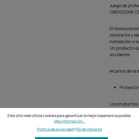
Juego de prot
CBR1000RR (20
El revoluciona
resistente y de
instalación o s
Un producto qu
accidente.
Alcance de la 
Protector
Los productos 
del mundo. Gra
Este sitio web utiliza cookies para garantizar la mejor experiencia posible.
motos, GB Raci
Más información...
gama. La alta 
Política de privacidad
|
Pie de imprenta
oficial FIM Ap