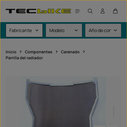
Saltar al contenido principal
El car
Inicio
Componentes
Carenado
Parrilla del radiador
Omitir galería de imágenes