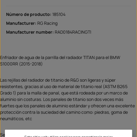
Número de producto:
185104
Manufacturer:
RG Racing
Manufacturer number:
RAD0184RACINGTI
Enfriador de agua de la parrilla del radiador TITAN para el BMW
S1000RR (2015-2018)
Las rejillas del radiador de titanio de R&G son ligeras y súper
resistentes, gracias al uso de material de titanio real (ASTM B265
Grado 1) para la malla de panal, que está rodeada por un marco de
aluminio sin costuras. Los panales de titanio son dos veces más
fuertes que los panales de aluminio estándar y ofrecen una excelente
protección contra la suciedad del camino como: piedras, goma de
neumáticos, etc
Se utilizan en el Campeonato Británico de Superbikes (BSB) por