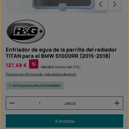
Enfriador de agua de la parrilla del radiador
TITAN para el BMW S1000RR (2015-2018)
Precio de venta:
%
127,68 €
Precio normal:
185,95 €
(ahorro del 31%)
Precios con IVA incluido, más gastos de envío
Listo para su envío inmediato
Cantidad del producto: introduce la cantidad dese
pieza
A la cesta