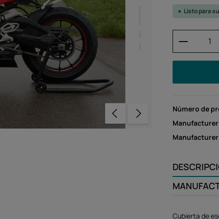
Listo para s
Cantidad
Número de p
Manufacturer
Manufacture
DESCRIPC
MANUFAC
Cubierta de e