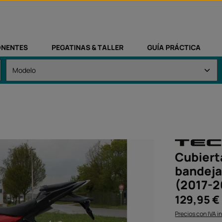
NENTES
PEGATINAS & TALLER
GUÍA PRÁCTICA
Cubiert
bandeja
(2017-2
Precio normal:
129,95 €
Precios con IVA i