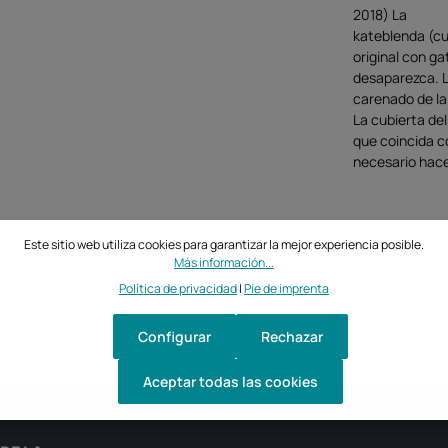
2018) La
kateblenda (cu
original con ga
desaparezca. L
carenado de la
La cubierta de
que coincida c
necesario hace
Este sitio web utiliza cookies para garantizar la mejor experiencia posible.
Más información...
Política de privacidad
|
Pie de imprenta
Configurar
Rechazar
Aceptar todas las cookies