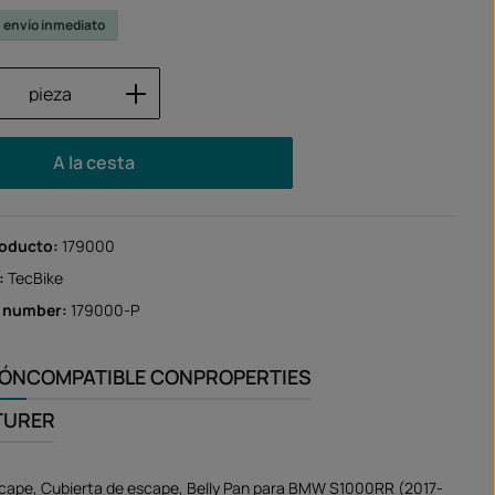
u envío inmediato
 del producto: introduce la cantidad des
pieza
A la cesta
roducto:
179000
:
TecBike
r number:
179000-P
IÓN
COMPATIBLE CON
PROPERTIES
TURER
scape, Cubierta de escape, Belly Pan para BMW S1000RR (2017-