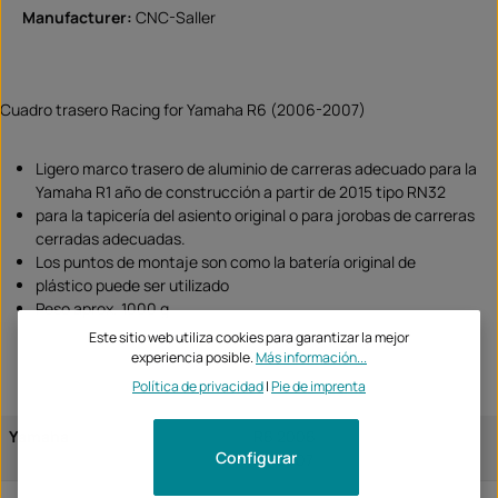
Manufacturer:
CNC-Saller
Cuadro trasero Racing for Yamaha R6 (2006-2007)
Ligero marco trasero de aluminio de carreras adecuado para la
Yamaha R1 año de construcción a partir de 2015 tipo RN32
para la tapicería del asiento original o para jorobas de carreras
cerradas adecuadas.
Los puntos de montaje son como la batería original de
plástico puede ser utilizado
Peso aprox. 1000 g
Este sitio web utiliza cookies para garantizar la mejor
experiencia posible.
Más información...
Política de privacidad
|
Pie de imprenta
Yamaha
R6 2006
Configurar
R6 2007