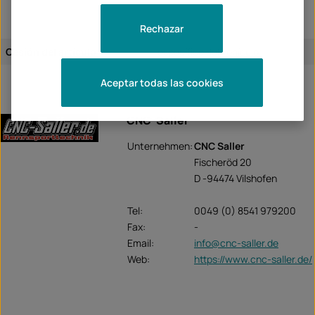
Rechazar
Cesión del artículo:
específico del vehículo
Aceptar todas las cookies
CNC-Saller
Unternehmen:
CNC Saller
Fischeröd 20
D -94474 Vilshofen
Tel:
0049 (0) 8541 979200
Fax:
-
Email:
info@cnc-saller.de
Web:
https://www.cnc-saller.de/