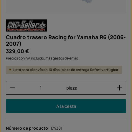
Cuadro trasero Racing for Yamaha R6 (2006-
2007)
Precio normal:
329,00 €
Precios con IVA incluido, más gastos de envío
Listo para el envío en 10 días, plazo de entrega Sofort verfügbar
Cantidad del producto: introduce la cantidad dese
pieza
A la cesta
Número de producto:
174381