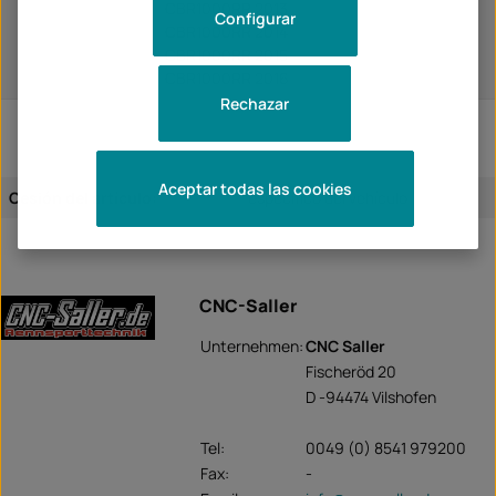
CBR1000RR 2013
Configurar
CBR1000RR 2014
CBR1000RR 2015
CBR1000RR 2016
Rechazar
Aceptar todas las cookies
Cesión del artículo:
específico del vehículo
CNC-Saller
Unternehmen:
CNC Saller
Fischeröd 20
D -94474 Vilshofen
Tel:
0049 (0) 8541 979200
Fax:
-