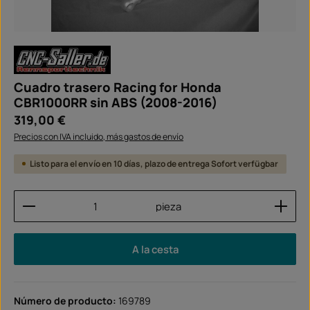
Cuadro trasero Racing for Honda
CBR1000RR sin ABS (2008-2016)
Precio normal:
319,00 €
Precios con IVA incluido, más gastos de envío
Listo para el envío en 10 días, plazo de entrega Sofort verfügbar
Cantidad del producto: introduce la cantidad dese
pieza
A la cesta
Número de producto:
169789