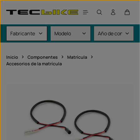
Saltar al contenido principal
El car
Inicio
Componentes
Matrícula
Accesorios de la matrícula
Omitir galería de imágenes