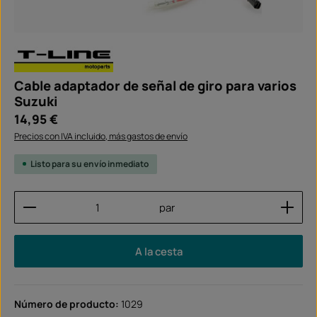
Cable adaptador de señal de giro para varios
Suzuki
Precio normal:
14,95 €
Precios con IVA incluido, más gastos de envío
Listo para su envío inmediato
Cantidad del producto: introduce la cantidad dese
par
A la cesta
Número de producto:
1029