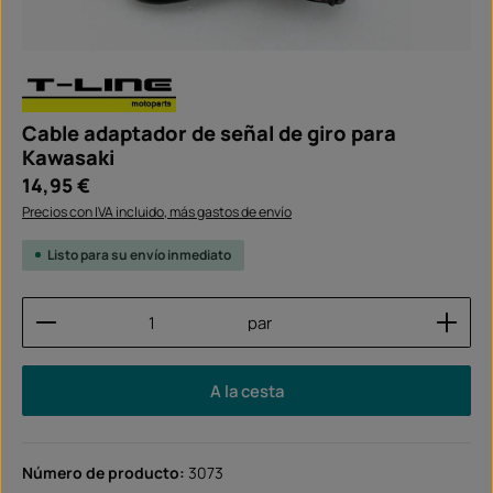
Cable adaptador de señal de giro para
Kawasaki
Precio normal:
14,95 €
Precios con IVA incluido, más gastos de envío
Listo para su envío inmediato
Cantidad del producto: introduce la cantidad dese
par
A la cesta
Número de producto:
3073