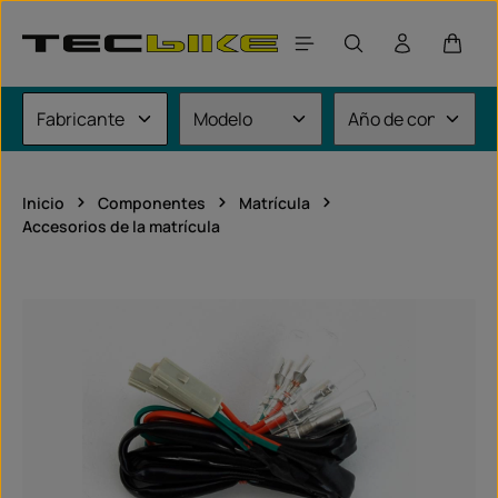
Saltar al contenido principal
El car
Inicio
Componentes
Matrícula
Accesorios de la matrícula
Omitir galería de imágenes