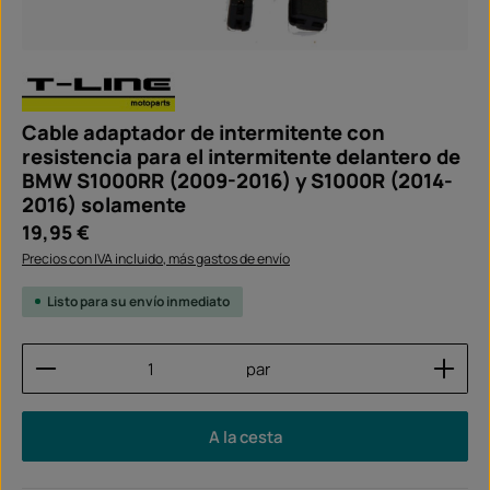
Cable adaptador de intermitente con
resistencia para el intermitente delantero de
BMW S1000RR (2009-2016) y S1000R (2014-
2016) solamente
Precio normal:
19,95 €
Precios con IVA incluido, más gastos de envío
Listo para su envío inmediato
Cantidad del producto: introduce la cantidad dese
par
A la cesta