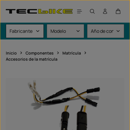
Saltar al contenido principal
El car
Inicio
Componentes
Matrícula
Accesorios de la matrícula
Omitir galería de imágenes