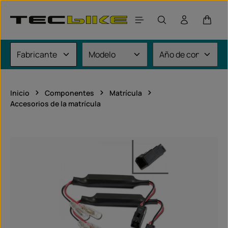
Saltar al contenido principal
El car
Inicio
Componentes
Matrícula
Accesorios de la matrícula
Omitir galería de imágenes