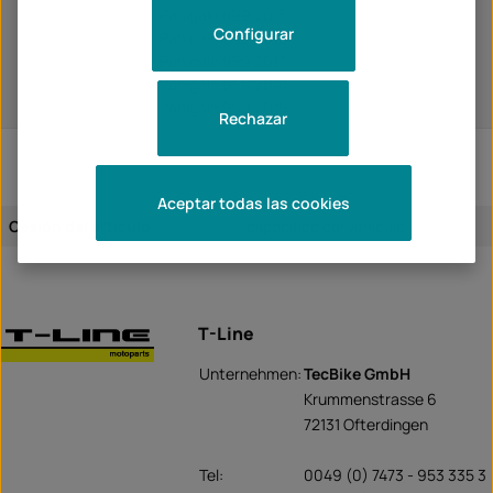
Panigale 899 2015
Configurar
Panigale 959 2016
Panigale 959 2017
Panigale 959 2018
Panigale 959 2019
Rechazar
Aceptar todas las cookies
Cesión del artículo:
específico del vehículo
T-Line
Unternehmen:
TecBike GmbH
Krummenstrasse 6
72131 Ofterdingen
Tel:
0049 (0) 7473 - 953 335 3