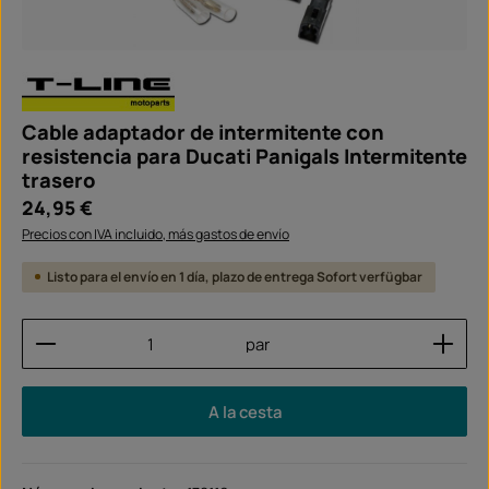
Cable adaptador de intermitente con
resistencia para Ducati Panigals Intermitente
trasero
Precio normal:
24,95 €
Precios con IVA incluido, más gastos de envío
Listo para el envío en 1 día, plazo de entrega Sofort verfügbar
Cantidad del producto: introduce la cantidad dese
par
A la cesta