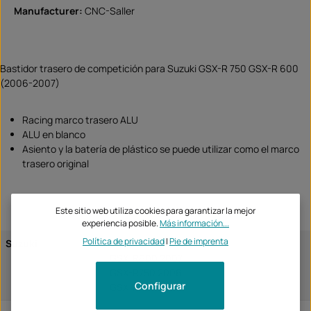
Manufacturer:
CNC-Saller
Bastidor trasero de competición para Suzuki GSX-R 750 GSX-R 600
(2006-2007)
Racing marco trasero ALU
ALU en blanco
Asiento y la batería de plástico se puede utilizar como el marco
trasero original
Este sitio web utiliza cookies para garantizar la mejor
experiencia posible.
Más información...
Política de privacidad
|
Pie de imprenta
Suzuki
GSX-R600 2006
GSX-R600 2007
GSX-R750 2006
Configurar
GSX-R750 2007