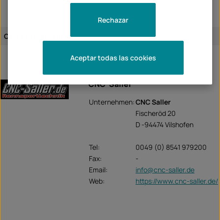
Rechazar
Cesión del artículo:
específico del vehículo
Aceptar todas las cookies
CNC-Saller
Unternehmen:
CNC Saller
Fischeröd 20
D -94474 Vilshofen
Tel:
0049 (0) 8541 979200
Fax:
-
Email:
info@cnc-saller.de
Web:
https://www.cnc-saller.de/