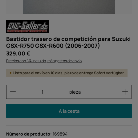
Bastidor trasero de competición para Suzuki
GSX-R750 GSX-R600 (2006-2007)
Precio normal:
329,00 €
Precios con IVA incluido, más gastos de envío
Listo para el envío en 10 días, plazo de entrega Sofort verfügbar
Cantidad del producto: introduce la cantidad dese
pieza
A la cesta
Número de producto:
169894