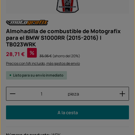
Almohadilla de combustible de Motografix
para el BMW S1000RR (2015-2016) |
TB023WRK
Precio de venta:
%
28,71 €
Precio normal:
35,95 €
(ahorro del 20%)
Precios con IVA incluido, más gastos de envío
Listo para su envío inmediato
Cantidad del producto: introduce la cantidad dese
pieza
A la cesta
Número de producto:
WRK