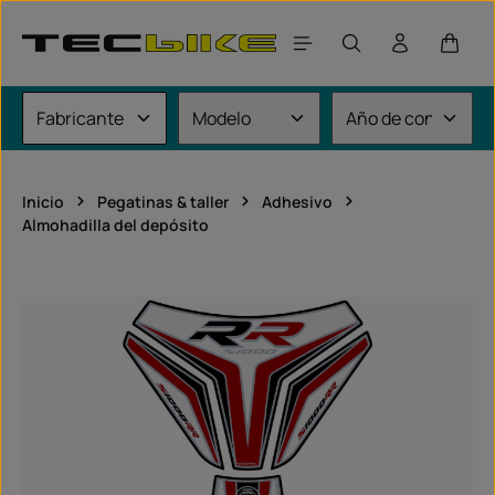
Saltar al contenido principal
El car
Inicio
Pegatinas & taller
Adhesivo
Almohadilla del depósito
Omitir galería de imágenes