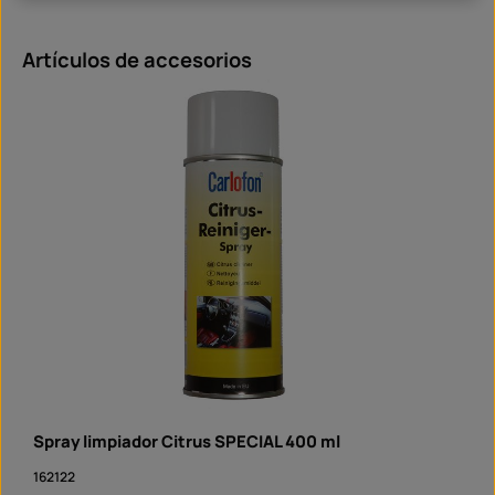
Omitir la galería de productos
Artículos de accesorios
Spray limpiador Citrus SPECIAL 400 ml
162122