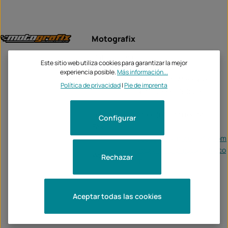
Motografix
Unternehme
Motografix
Este sitio web utiliza cookies para garantizar la mejor
n:
experiencia posible.
Más información...
Alma Court, Alma Road
Política de privacidad
|
Pie de imprenta
Rotherham, S60 2HZ
Tel:
0044 (0) 1709 835607
Configurar
Fax:
-
Email:
accounts@motografix.com
https://officialmotografix.co
Web:
Rechazar
m/
Aceptar todas las cookies