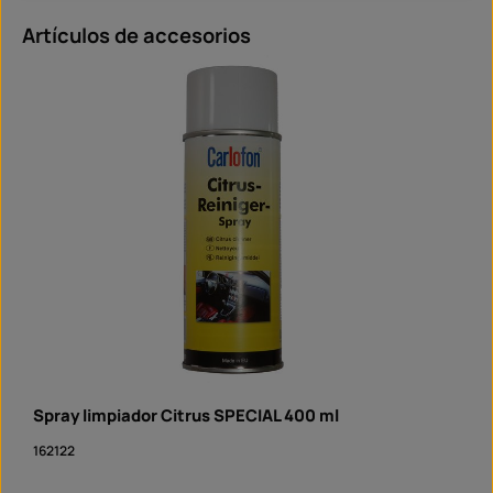
Omitir la galería de productos
Artículos de accesorios
Spray limpiador Citrus SPECIAL 400 ml
162122