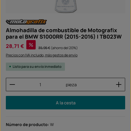
Almohadilla de combustible de Motografix
para el BMW S1000RR (2015-2016) | TB023W
Precio de venta:
%
28,71 €
Precio normal:
35,95 €
(ahorro del 20%)
Precios con IVA incluido, más gastos de envío
Listo para su envío inmediato
Cantidad del producto: introduce la cantidad dese
pieza
A la cesta
Número de producto:
W