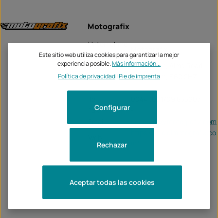
Motografix
Unternehme
Motografix
n:
Este sitio web utiliza cookies para garantizar la mejor
experiencia posible.
Más información...
Alma Court, Alma Road
Política de privacidad
|
Pie de imprenta
Rotherham, S60 2HZ
Tel:
0044 (0) 1709 835607
Configurar
Fax:
-
Email:
accounts@motografix.com
https://officialmotografix.co
Web:
m/
Rechazar
Aceptar todas las cookies