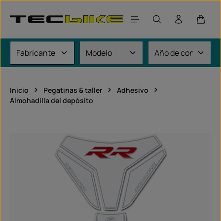
Saltar al contenido principal
El car
Inicio
Pegatinas & taller
Adhesivo
Almohadilla del depósito
Omitir galería de imágenes