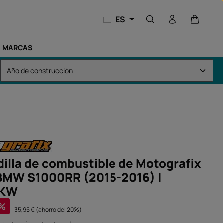
El carri
ES
MARCAS
illa de combustible de Motografix
 BMW S1000RR (2015-2016) |
RKW
a:
%
Precio normal:
35,95 €
(ahorro del 20%)