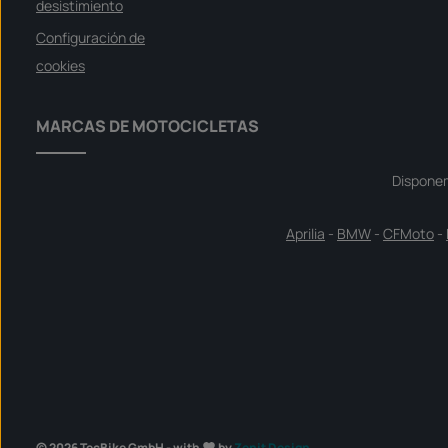
desistimiento
Configuración de
cookies
MARCAS DE MOTOCICLETAS
Dispone
Aprilia
-
BMW
-
CFMoto
-
© 2026 TecBike GmbH - with
by
Zenit Design