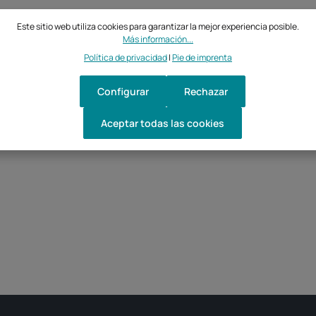
Este sitio web utiliza cookies para garantizar la mejor experiencia posible.
Más información...
Política de privacidad
|
Pie de imprenta
Configurar
Rechazar
Aceptar todas las cookies
a cantidad deseada o usa los botones par