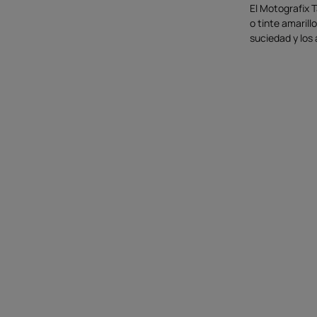
El Motografix
o tinte amarill
suciedad y los