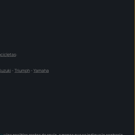
cicletas
:
Suzuki
-
Triumph
-
Yamaha
ío
y los posibles gastos de envío, a menos que se indique lo contrario.