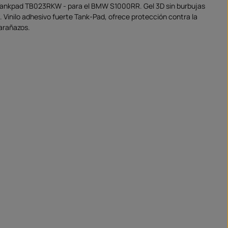
 Tankpad TB023RKW - para el BMW S1000RR. Gel 3D sin burbujas
o. Vinilo adhesivo fuerte Tank-Pad, ofrece protección contra la
 arañazos.