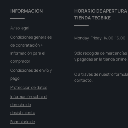
,
p
l
INFORMACIÓN
HORARIO DE APERTURA 
a
z
TIENDA TECBIKE
o
d
e
Aviso legal
e
n
t
Condiciones generales
Monday-Friday: 14.00-16.00
r
e
de contratación +
g
a
Información para el
Sólo recogida de mercancías 
:
S
y pagadas en la tienda online.
o
comprador
f
o
Condiciones de envío y
r
O a través de nuestro formula
t
v
pago
contacto
.
e
r
Protección de datos
f
ü
g
Información sobre el
b
a
derecho de
r
desistimiento
Formulario de