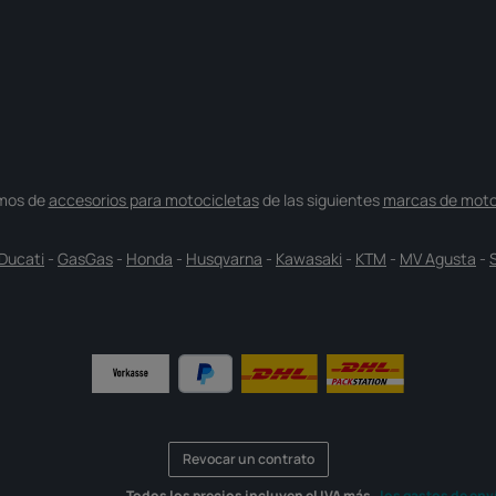
mos de
accesorios para motocicletas
de las siguientes
marcas de moto
Ducati
-
GasGas
-
Honda
-
Husqvarna
-
Kawasaki
-
KTM
-
MV Agusta
-
Revocar un contrato
Todos los precios incluyen el IVA más
, los gastos de env