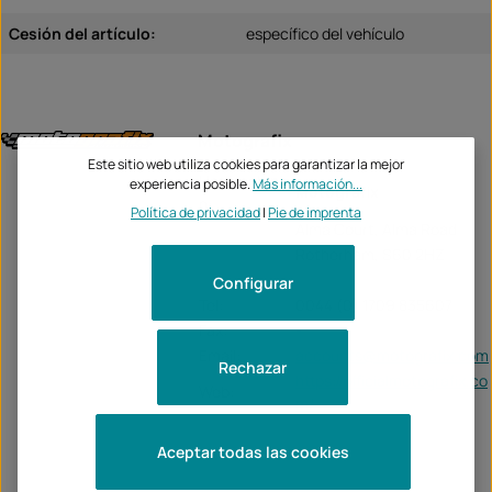
Cesión del artículo:
específico del vehículo
Motografix
Este sitio web utiliza cookies para garantizar la mejor
Unternehme
experiencia posible.
Más información...
Motografix
n:
Política de privacidad
|
Pie de imprenta
Alma Court, Alma Road
Rotherham, S60 2HZ
Configurar
Tel:
0044 (0) 1709 835607
Fax:
-
Email:
accounts@motografix.com
Rechazar
https://officialmotografix.co
Web:
m/
Aceptar todas las cookies