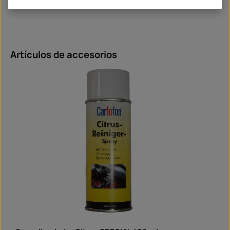
Omitir la galería de productos
Artículos de accesorios