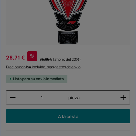
Precio de venta:
%
28,71 €
Precio normal:
35,95 €
(ahorro del 20%)
Precios con IVA incluido, más gastos de envío
Listo para su envío inmediato
Cantidad del producto: introduce la cantidad dese
pieza
A la cesta