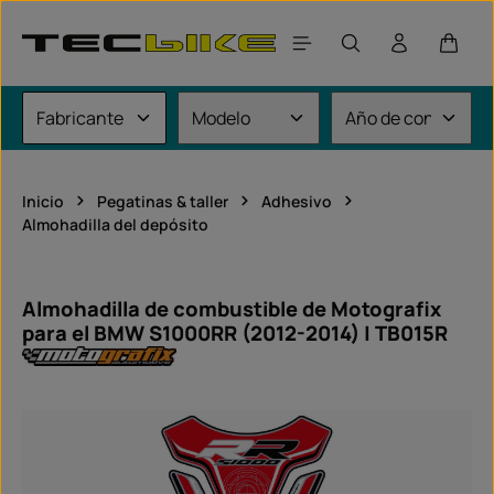
Saltar al contenido principal
El car
Inicio
Pegatinas & taller
Adhesivo
Almohadilla del depósito
Almohadilla de combustible de Motografix
para el BMW S1000RR (2012-2014) | TB015R
Omitir galería de imágenes