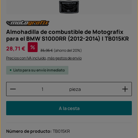
Almohadilla de combustible de Motografix
para el BMW S1000RR (2012-2014) | TB015KR
Precio de venta:
%
28,71 €
Precio normal:
35,95 €
(ahorro del 20%)
Precios con IVA incluido, más gastos de envío
Listo para su envío inmediato
Cantidad del producto: introduce la cantidad dese
pieza
A la cesta
Número de producto:
TB015KR