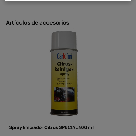
Omitir la galería de productos
Artículos de accesorios
Spray limpiador Citrus SPECIAL 400 ml