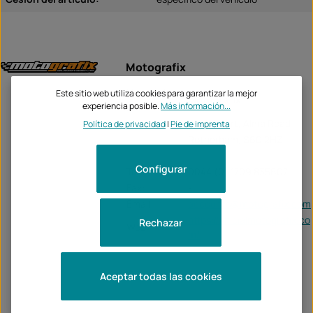
Motografix
Unternehme
Este sitio web utiliza cookies para garantizar la mejor
Motografix
experiencia posible.
Más información...
n:
Alma Court, Alma Road
Política de privacidad
|
Pie de imprenta
Rotherham, S60 2HZ
Configurar
Tel:
0044 (0) 1709 835607
Fax:
-
Email:
accounts@motografix.com
https://officialmotografix.co
Rechazar
Web:
m/
Aceptar todas las cookies