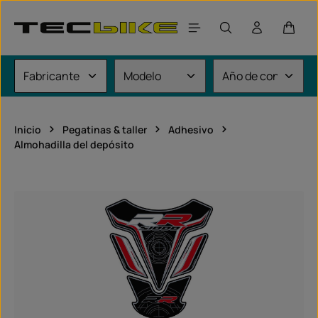
Saltar al contenido principal
El car
Inicio
Pegatinas & taller
Adhesivo
Almohadilla del depósito
Omitir galería de imágenes