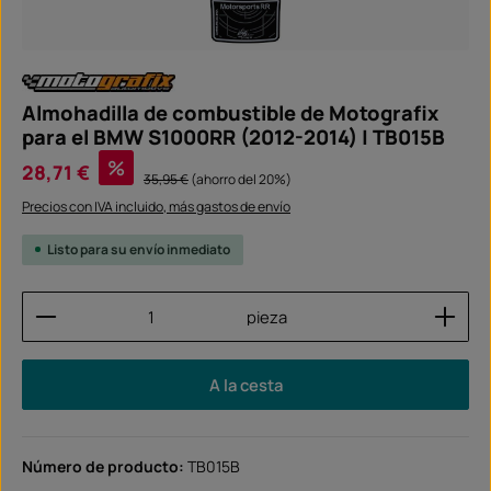
Almohadilla de combustible de Motografix
para el BMW S1000RR (2012-2014) | TB015B
Precio de venta:
%
28,71 €
Precio normal:
35,95 €
(ahorro del 20%)
Precios con IVA incluido, más gastos de envío
Listo para su envío inmediato
Cantidad del producto: introduce la cantidad dese
pieza
A la cesta
Número de producto:
TB015B