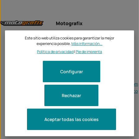
Motografix
Unternehme
Motografix
Este sitio web utiliza cookies para garantizar la mejor
n:
experiencia posible.
Más información...
Alma Court, Alma Road
Política de privacidad
|
Pie de imprenta
Rotherham, S60 2HZ
Tel:
0044 (0) 1709 835607
Configurar
Fax:
-
Email:
accounts@motografix.com
https://officialmotografix.co
Web:
Rechazar
m/
Aceptar todas las cookies