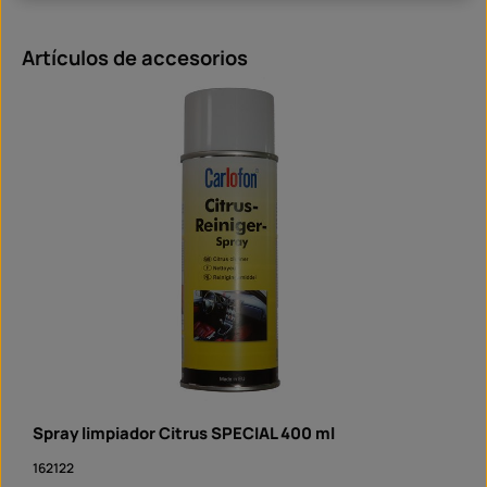
Omitir la galería de productos
Artículos de accesorios
Spray limpiador Citrus SPECIAL 400 ml
162122