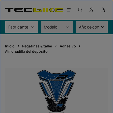
Saltar al contenido principal
El car
Inicio
Pegatinas & taller
Adhesivo
Almohadilla del depósito
Omitir galería de imágenes