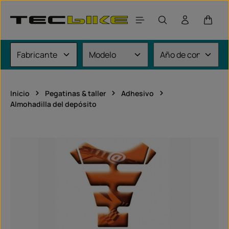
Saltar al contenido principal
El car
Inicio
Pegatinas & taller
Adhesivo
Almohadilla del depósito
Omitir galería de imágenes