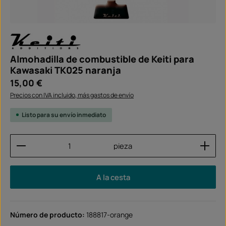
Almohadilla de combustible de Keiti para
Kawasaki TK025 naranja
Precio normal:
15,00 €
Precios con IVA incluido, más gastos de envío
Listo para su envío inmediato
Cantidad del producto: introduce la cantidad dese
pieza
A la cesta
Número de producto:
188817-orange