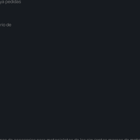
ya pedidas
rio de
mos de
accesorios para motocicletas
de las siguientes
marcas de moto