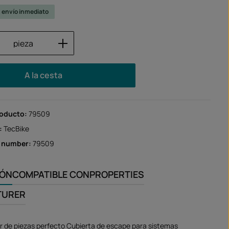
u envío inmediato
 del producto: introduce la cantidad des
pieza
A la cesta
roducto:
79509
:
TecBike
r number:
79509
IÓN
COMPATIBLE CON
PROPERTIES
TURER
 de piezas perfecto Cubierta de escape para sistemas