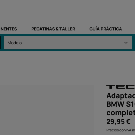
NENTES
PEGATINAS & TALLER
GUÍA PRÁCTICA
Adaptad
BMW S10
comple
Precio normal:
29,95 €
Precios con IVA i