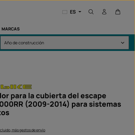
El carri
ES
MARCAS
or para la cubierta del escape
00RR (2009-2014) para sistemas
tos
ncluido, más gastos de envío