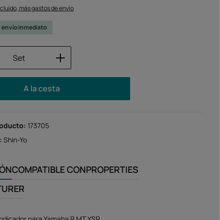
ncluido, más gastos de envío
u envío inmediato
 del producto: introduce la cantidad des
Set
A la cesta
roducto:
173705
:
Shin-Yo
IÓN
COMPATIBLE CON
PROPERTIES
TURER
indicador para Yamaha R MT XSR