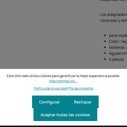
Los adaptadore
carenado y simp
para mode
Color: ne
Material:
Agujero 
4 piezas
Este sitio web utiliza cookies para garantizar la mejor experiencia posible.
Más información...
Política de privacidad
|
Pie de imprenta
Configurar
Rechazar
Aceptar todas las cookies