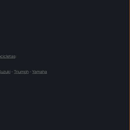
cicletas
:
Suzuki
-
Triumph
-
Yamaha