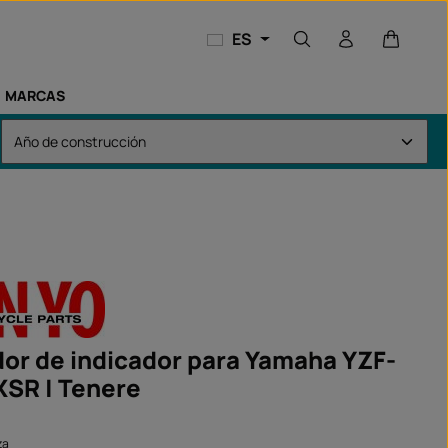
El carri
ES
MARCAS
or de indicador para Yamaha YZF-
 XSR | Tenere
za