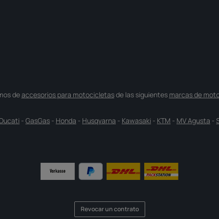
mos de
accesorios para motocicletas
de las siguientes
marcas de moto
Ducati
-
GasGas
-
Honda
-
Husqvarna
-
Kawasaki
-
KTM
-
MV Agusta
-
Revocar un contrato