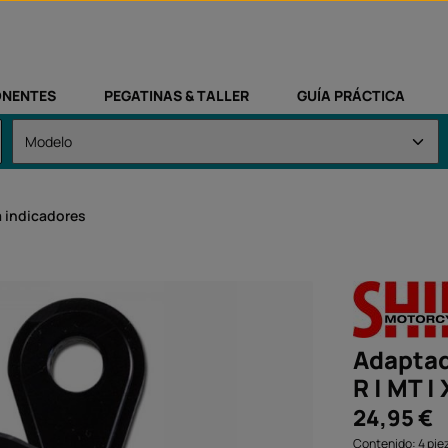
NENTES
PEGATINAS & TALLER
GUÍA PRÁCTICA
a indicadores
Adaptad
R | MT |
Precio normal:
24,95 €
Contenido:
4 pie