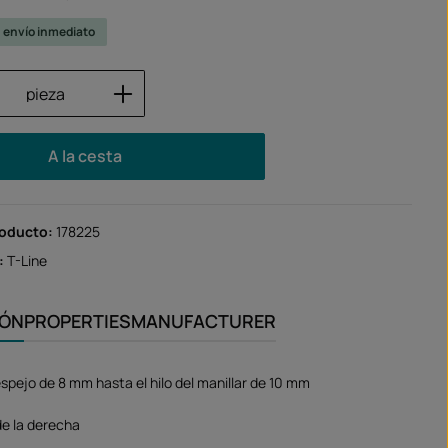
u envío inmediato
 del producto: introduce la cantidad des
pieza
A la cesta
roducto:
178225
:
T-Line
IÓN
PROPERTIES
MANUFACTURER
espejo de 8 mm hasta el hilo del manillar de 10 mm
de la derecha