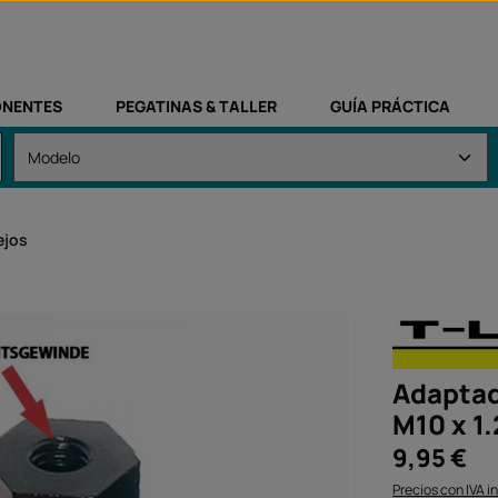
NENTES
PEGATINAS & TALLER
GUÍA PRÁCTICA
ejos
Adaptad
M10 x 1
Precio normal:
9,95 €
Precios con IVA i