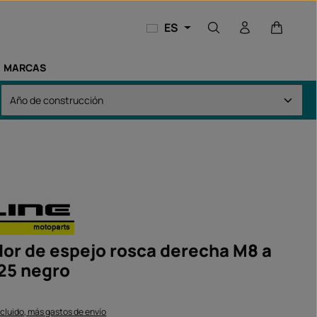
El carri
ES
MARCAS
or de espejo rosca derecha M8 a
.25 negro
ncluido, más gastos de envío