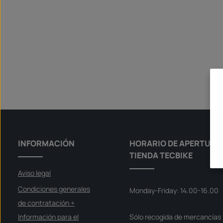
INFORMACIÓN
HORARIO DE APERTURA 
TIENDA TECBIKE
Aviso legal
Condiciones generales
Monday-Friday: 14.00-16.00
de contratación +
Información para el
Sólo recogida de mercancías 