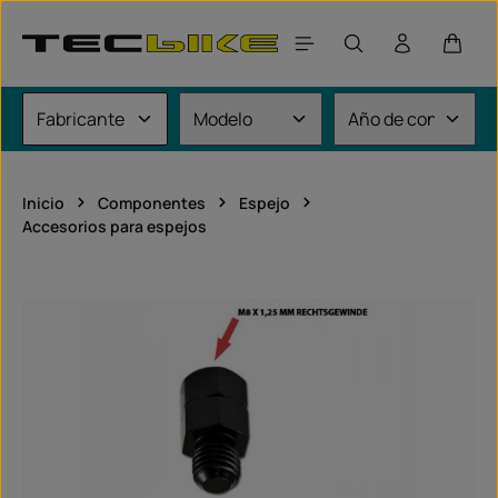
Saltar al contenido principal
El car
Inicio
Componentes
Espejo
Accesorios para espejos
Omitir galería de imágenes