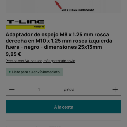
Adaptador de espejo M8 x 1.25 mm rosca
derecha en M10 x 1.25 mm rosca izquierda
fuera - negro - dimensiones 25x13mm
Precio normal:
9,95 €
Precios con IVA incluido, más gastos de envío
Listo para su envío inmediato
Cantidad del producto: introduce la cantidad dese
pieza
A la cesta