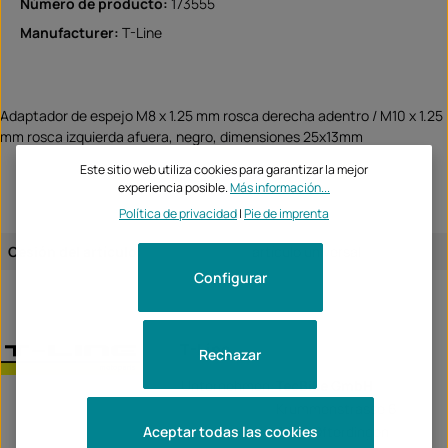
Número de producto:
173555
Manufacturer:
T-Line
Adaptador de espejo M8 x 1.25 mm rosca derecha adentro / M10 x 1.25
mm rosca izquierda afuera, negro, dimensiones 25x13mm
Este sitio web utiliza cookies para garantizar la mejor
experiencia posible.
Más información...
Política de privacidad
|
Pie de imprenta
Cesión del artículo:
artículo universal
Configurar
T-Line
Rechazar
Unternehmen:
TecBike GmbH
Krummenstrasse 6
Aceptar todas las cookies
72131 Ofterdingen