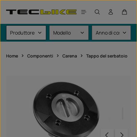
Passa al contenuto principale
Il car
Home
Componenti
Carena
Tappo del serbatoio
Salta la galleria di immagini