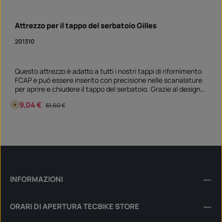
Attrezzo per il tappo del serbatoio Gilles
201310
Questo attrezzo è adatto a tutti i nostri tappi di rifornimento
FCAP e può essere inserito con precisione nelle scanalature
per aprire e chiudere il tappo del serbatoio. Grazie al design
speciale, l'utensile si inserisce saldamente nel tappo del
Prezzo di vendita:
59,04 €
Prezzo normale:
D
61,50 €
serbatoio e può essere facilmente rimosso.
i
s
p
Quantità del prodotto: inserisci la quantità desi
o
pezzo
n
i
b
i
l
e
i
n
INFORMAZIONI
5
g
i
o
ORARI DI APERTURA TECBIKE STORE
r
n
i