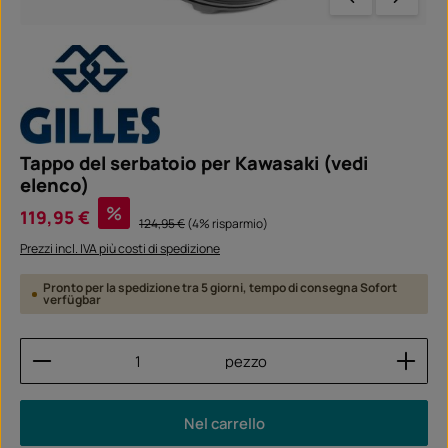
Tappo del serbatoio per Kawasaki (vedi
elenco)
Prezzo di vendita:
%
119,95 €
Prezzo normale:
124,95 €
(4% risparmio)
Prezzi incl. IVA più costi di spedizione
Pronto per la spedizione tra 5 giorni, tempo di consegna Sofort
verfügbar
Quantità del prodotto: inserisci la quantità desider
pezzo
Nel carrello