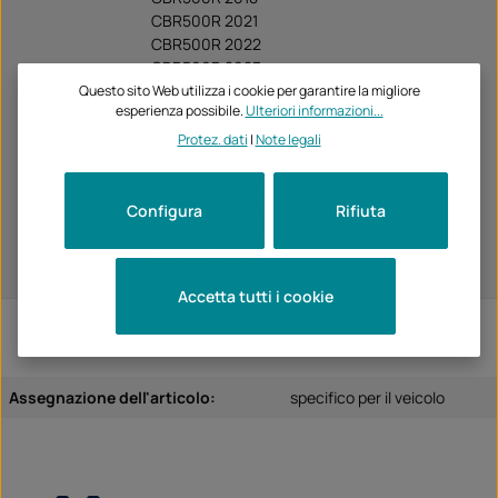
CBR500R 2021
CBR500R 2022
CBR500R 2023
CBR500R 2024
Questo sito Web utilizza i cookie per garantire la migliore
esperienza possibile.
Ulteriori informazioni...
CBR500R 2025
CBR500R 2026
Protez. dati
|
Note legali
CBR650R 2021
CBR650R 2022
CBR650R 2023
Configura
Rifiuta
CBR650R 2024
CBR650R 2025
CBR650R 2026
Accetta tutti i cookie
Assegnazione dell'articolo:
specifico per il veicolo