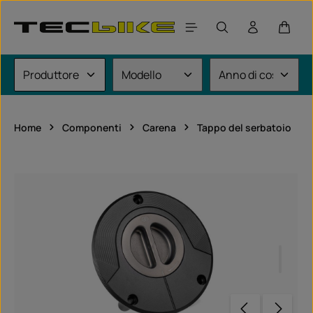
Passa al contenuto principale
Il car
Home
Componenti
Carena
Tappo del serbatoio
Salta la galleria di immagini