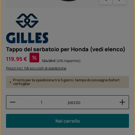
Tappo del serbatoio per Honda (vedi elenco)
Prezzo di vendita:
%
119,95 €
Prezzo normale:
124,95 €
(4% risparmio)
Prezzi incl. IVA più costi di spedizione
Pronto per la spedizione tra 5 giorni, tempo di consegna Sofort
verfügbar
Quantità del prodotto: inserisci la quantità desider
pezzo
Nel carrello