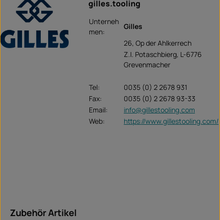
gilles.tooling
Unterneh
Gilles
men:
26, Op der Ahlkerrech
Z.I. Potaschbierg, L-6776
Grevenmacher
Tel:
0035 (0) 2 2678 931
Fax:
0035 (0) 2 2678 93-33
Email:
info@gillestooling.com
Web:
https://www.gillestooling.com/
Salta la galleria dei prodotti
Zubehör Artikel