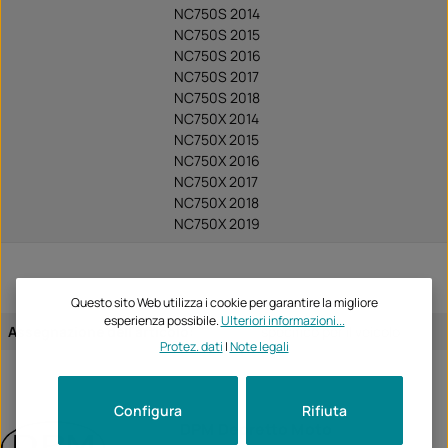
NC750S 2014
NC750S 2015
NC750S 2016
NC750S 2017
NC750S 2018
NC750X 2014
NC750X 2015
NC750X 2016
NC750X 2017
NC750X 2018
NC750X 2019
Questo sito Web utilizza i cookie per garantire la migliore
esperienza possibile.
Ulteriori informazioni...
Assegnazione dell'articolo:
specifico per il veicolo
Protez. dati
|
Note legali
Configura
Rifiuta
DPM Depretto Moto