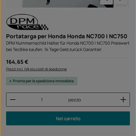
Portatarga per Honda Honda NC700 | NC750
DPM Nummernschild Halter für Honda NC700 | NC750 Preiswert
bei TecBike kaufen. 14 Tage Geld zurück Garantie!
Prezzo normale:
164,65 €
Prezzi incl. IVA più costi di spedizione
Pronto per la spedizione immediata
Quantità del prodotto: inserisci la quantità desider
pezzo
Nel carrello