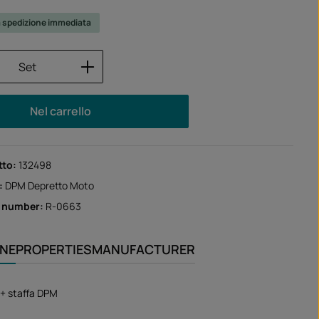
a spedizione immediata
 del prodotto: inserisci la quantità desid
Set
Nel carrello
tto:
132498
:
DPM Depretto Moto
r number:
R-0663
ONE
PROPERTIES
MANUFACTURER
 + staffa DPM