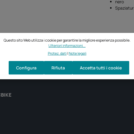
nero
Spaziatur
Questo sito Web utilizza i cookie per garantire la migliore esperienza possibile.
Ulteriori informazioni...
Protez. dati
|
Note legali
Configura
Rifiuta
Accetta tutti i cookie
CBIKE