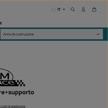
Il carrel
IT
E
ore+supporto
:
iù costi di spedizione