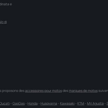
rdinata e
lo di
s proposons des
accessoires pour motos
des
marques de motos
suivan
Ducati
-
GasGas
-
Honda
-
Husqvarna
-
Kawasaki
-
KTM
-
MV Agusta
-