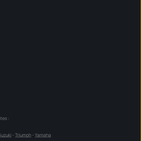
tes :
Suzuki
-
Triumph
-
Yamaha