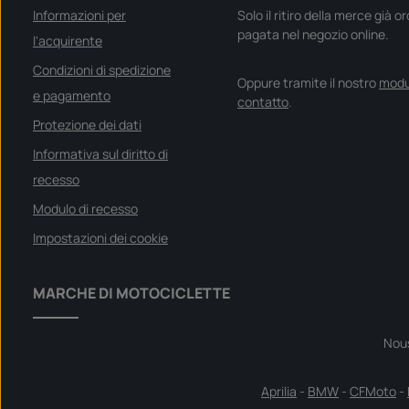
Informazioni per
Solo il ritiro della merce già o
pagata nel negozio online.
l'acquirente
Condizioni di spedizione
Oppure tramite il nostro
modu
e pagamento
contatto
.
Protezione dei dati
Informativa sul diritto di
recesso
Modulo di recesso
Impostazioni dei cookie
MARCHE DI MOTOCICLETTE
Nou
Aprilia
-
BMW
-
CFMoto
-