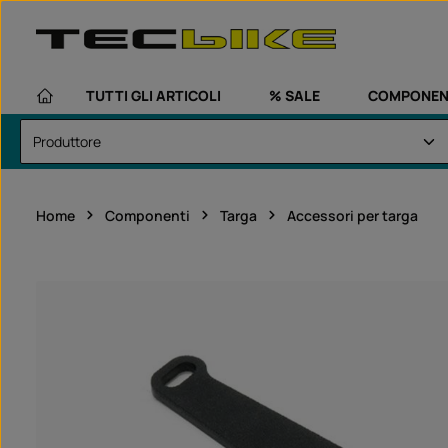
assa al contenuto principale
Passa alla navigazione principale
TUTTI GLI ARTICOLI
% SALE
COMPONEN
Home
Componenti
Targa
Accessori per targa
Salta la galleria di immagini