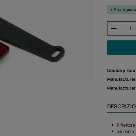
Pronto per l
Quantità
Codice prodo
Manufacturer
Manufacture
DESCRIZI
Riflettore
alluminio