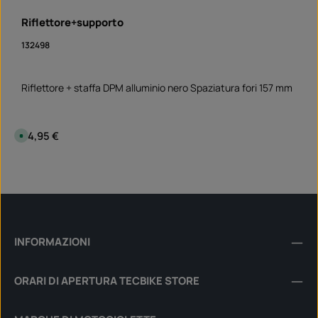
Riflettore+supporto
132498
Riflettore + staffa DPM alluminio nero Spaziatura fori 157 mm
Prezzo normale:
24,95 €
D
i
s
p
Quantità del prodotto: inserisci la quantità desi
o
Set
n
i
b
i
l
e
,
t
INFORMAZIONI
e
m
p
i
ORARI DI APERTURA TECBIKE STORE
d
i
c
o
n