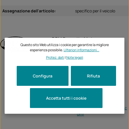
Assegnazione dell'articolo:
specifico per il veicolo
DPM Depretto Moto
Questo sito Web utilizza i cookie per garantire la migliore
Unternehme
esperienza possibile.
Ulteriori informazioni...
DPM Race
n:
Protez. dati
|
Note legali
Via Fogazzaro, 111
36030 Caldogno (VI)
Configura
Rifiuta
0039 (0) 444 905700
Tel:
905235
Fax:
0039 (0) 444 905733
Accetta tutti i cookie
Email:
-
http://www.deprettomoto.c
Web:
om/