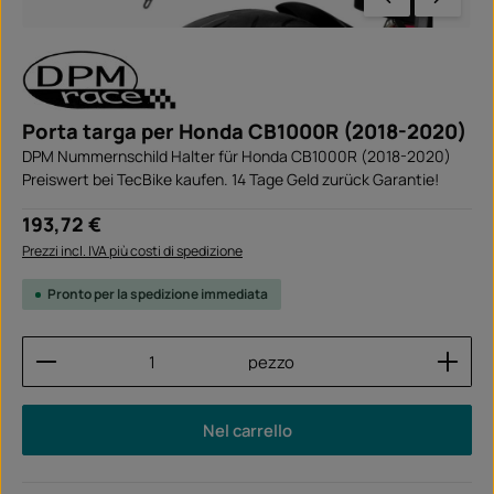
Porta targa per Honda CB1000R (2018-2020)
DPM Nummernschild Halter für Honda CB1000R (2018-2020)
Preiswert bei TecBike kaufen. 14 Tage Geld zurück Garantie!
Prezzo normale:
193,72 €
Prezzi incl. IVA più costi di spedizione
Pronto per la spedizione immediata
Quantità del prodotto: inserisci la quantità desider
pezzo
Nel carrello