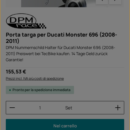
Porta targa per Ducati Monster 696 (2008-
2011)
DPM Nummernschild Halter für Ducati Monster 696 (2008-
2011) Preiswert bei TecBike kaufen. 14 Tage Geld zurück
Garantie!
Prezzo normale:
155,53 €
Prezzi incl. IVA più costi di spedizione
Pronto per la spedizione immediata
Quantità del prodotto: inserisci la quantità desider
Set
Nel carrello