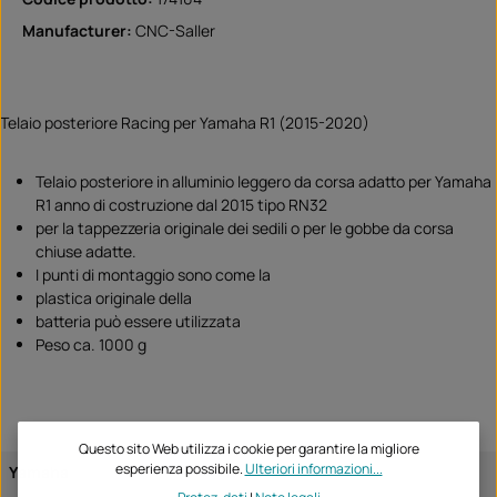
Manufacturer:
CNC-Saller
Telaio posteriore Racing per Yamaha R1 (2015-2020)
Telaio posteriore in alluminio leggero da corsa adatto per Yamaha
R1 anno di costruzione dal 2015 tipo RN32
per la tappezzeria originale dei sedili o per le gobbe da corsa
chiuse adatte.
I punti di montaggio sono come la
plastica originale della
batteria può essere utilizzata
Peso ca. 1000 g
Questo sito Web utilizza i cookie per garantire la migliore
esperienza possibile.
Ulteriori informazioni...
Yamaha
R1 / M 2015
R1 / M 2016