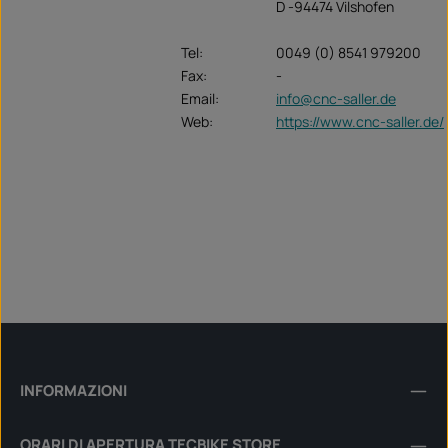
D -94474 Vilshofen
Tel:
0049 (0) 8541 979200
Fax:
-
Email:
info@cnc-saller.de
Web:
https://www.cnc-saller.de/
INFORMAZIONI
ORARI DI APERTURA TECBIKE STORE