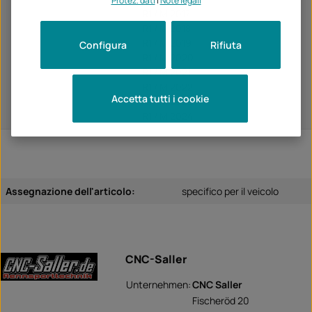
Protez. dati
|
Note legali
R1 / M 2017
R1 / M 2018
R1 / M 2019
Configura
Rifiuta
R1 / M 2020
R1 / M 2021
R1 / M 2022
Accetta tutti i cookie
R1 / M 2023
R1 / M 2024
Assegnazione dell'articolo:
specifico per il veicolo
CNC-Saller
Unternehmen:
CNC Saller
Fischeröd 20