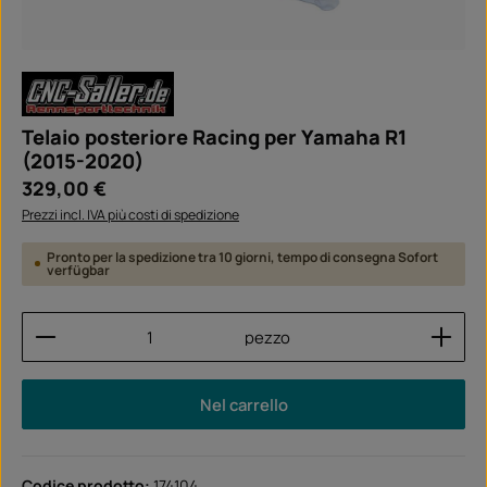
Telaio posteriore Racing per Yamaha R1
(2015-2020)
Prezzo normale:
329,00 €
Prezzi incl. IVA più costi di spedizione
Pronto per la spedizione tra 10 giorni, tempo di consegna Sofort
verfügbar
Quantità del prodotto: inserisci la quantità desider
pezzo
Nel carrello
Codice prodotto:
174104