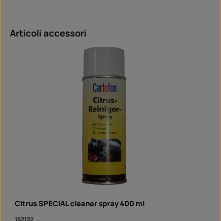
Salta la galleria dei prodotti
Articoli accessori
Citrus SPECIAL cleaner spray 400 ml
162122