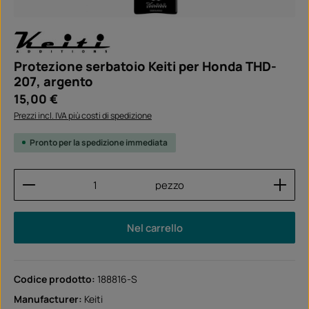
Protezione serbatoio Keiti per Honda THD-
207, argento
Prezzo normale:
15,00 €
Prezzi incl. IVA più costi di spedizione
Pronto per la spedizione immediata
Quantità del prodotto: inserisci la quantità desider
pezzo
Nel carrello
Codice prodotto:
188816-S
Manufacturer:
Keiti