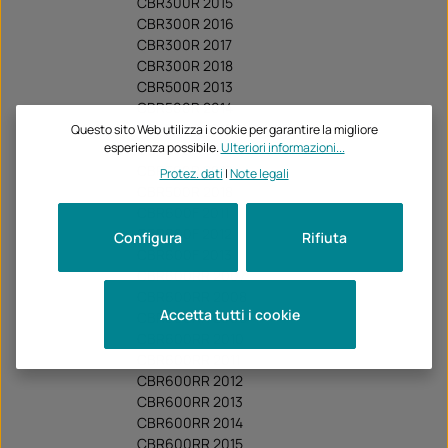
CBR300R 2015
CBR300R 2016
CBR300R 2017
CBR300R 2018
CBR500R 2013
CBR500R 2014
CBR500R 2015
Questo sito Web utilizza i cookie per garantire la migliore
esperienza possibile.
Ulteriori informazioni...
CBR500R 2016
CBR500R 2017
Protez. dati
|
Note legali
CBR500R 2018
CBR600F 2011
CBR600F 2012
Configura
Rifiuta
CBR600F 2013
CBR600RR 2007
CBR600RR 2008
Accetta tutti i cookie
CBR600RR 2009
CBR600RR 2010
CBR600RR 2011
CBR600RR 2012
CBR600RR 2013
CBR600RR 2014
CBR600RR 2015