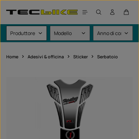
Passa al contenuto principale
Il car
Home
Adesivi & officina
Sticker
Serbatoio
Salta la galleria di immagini