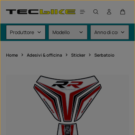
Passa al contenuto principale
Il car
Home
Adesivi & officina
Sticker
Serbatoio
Salta la galleria di immagini