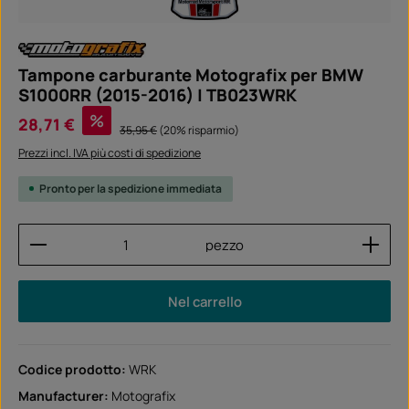
Tampone carburante Motografix per BMW
S1000RR (2015-2016) | TB023WRK
Prezzo di vendita:
%
28,71 €
Prezzo normale:
35,95 €
(20% risparmio)
Prezzi incl. IVA più costi di spedizione
Pronto per la spedizione immediata
Quantità del prodotto: inserisci la quantità desider
pezzo
Nel carrello
Codice prodotto:
WRK
Manufacturer:
Motografix