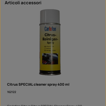
Salta la galleria dei prodotti
Articoli accessori
Citrus SPECIAL cleaner spray 400 ml
162122