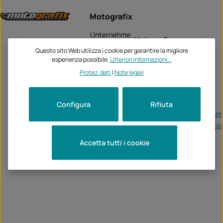
Motografix
Unternehme
Motografix
n:
Questo sito Web utilizza i cookie per garantire la migliore
Alma Court, Alma Road
esperienza possibile.
Ulteriori informazioni...
Rotherham, S60 2HZ
Protez. dati
|
Note legali
Tel:
0044 (0) 1709 835607
Fax:
-
Configura
Rifiuta
Email:
accounts@motografix.com
https://officialmotografix.co
Web:
m/
Accetta tutti i cookie